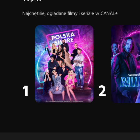
Najchętniej oglądane filmy i seriale w CANAL+
1
2