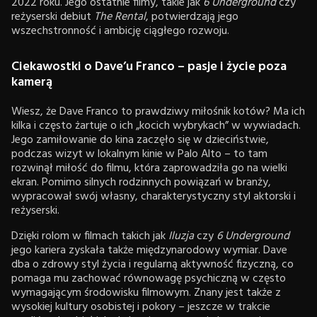
2022 roku. Jego ostatnie filmy, takie jak
6 Underground
czy
reżyserski debiut
The Rental
, potwierdzają jego
wszechstronność i ambicję ciągłego rozwoju.
Ciekawostki o Dave’u Franco – pasje i życie poza
kamerą
Wiesz, że Dave Franco to prawdziwy miłośnik kotów? Ma ich
kilka i często żartuje o ich „kocich wybrykach” w wywiadach.
Jego zamiłowanie do kina zaczęło się w dzieciństwie,
podczas wizyt w lokalnym kinie w Palo Alto – to tam
rozwinął miłość do filmu, która zaprowadziła go na wielki
ekran. Pomimo silnych rodzinnych powiązań w branży,
wypracował swój własny, charakterystyczny styl aktorski i
reżyserski.
Dzięki rolom w filmach takich jak
Iluzja
czy
6 Underground
jego kariera zyskała także międzynarodowy wymiar. Dave
dba o zdrowy styl życia i regularną aktywność fizyczną, co
pomaga mu zachować równowagę psychiczną w często
wymagającym środowisku filmowym. Znany jest także z
wysokiej kultury osobistej i pokory – jeszcze w trakcie