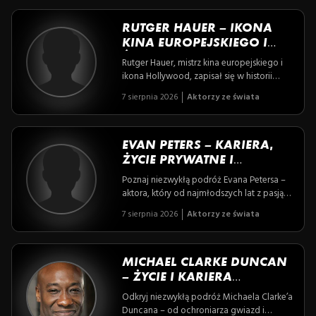
RUTGER HAUER – IKONA
KINA EUROPEJSKIEGO I
ŚWIATOWEGO
Rutger Hauer, mistrz kina europejskiego i
ikona Hollywood, zapisał się w historii
filmów niezapomnianymi rolami pełnymi
7 sierpnia 2026
Aktorzy ze świata
emocji i głębi, a jego improwizowana
scena z „Łowcy androidów” stała się
kultowym momentem światowego sci-fi.
Poznaj fascynującą drogę aktora, który
EVAN PETERS – KARIERA,
łączył charyzmę i pasję z dyskrecją oraz
ŻYCIE PRYWATNE I
oddaniem rodzinie, tworząc prawdziwą
CIEKAWOSTKI
Poznaj niezwykłą podróż Evana Petersa –
legendę kina.
aktora, który od najmłodszych lat z pasją
zdobywał kolejne szczeble kariery, by stać
7 sierpnia 2026
Aktorzy ze świata
się ikoną takich hitów jak „American Horror
Story” i filmy Marvela. Odkryj fascynujące
kulisy jego życia, pełnego zarówno
zaskakujących ról, jak i skrywanej
MICHAEL CLARKE DUNCAN
prywatności, które sprawiają, że jego
– ŻYCIE I KARIERA
historia intryguje i inspiruje.
WYBITNEGO AKTORA
Odkryj niezwykłą podróż Michaela Clarke’a
Duncana – od ochroniarza gwiazd i