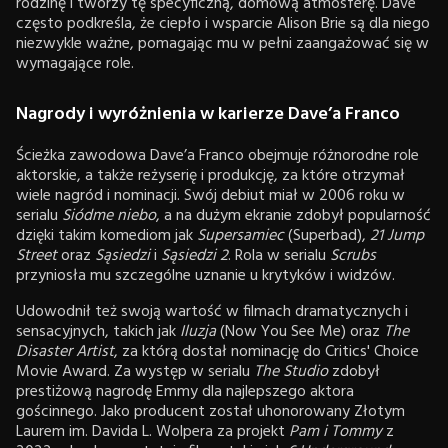
rodzinę i tworzy tę specyficzną, domową atmosferę. Dave
często podkreśla, że ciepło i wsparcie Alison Brie są dla niego
niezwykle ważne, pomagając mu w pełni zaangażować się w
wymagające role.
Nagrody i wyróżnienia w karierze Dave’a Franco
Ścieżka zawodowa Dave’a Franco obejmuje różnorodne role
aktorskie, a także reżyserię i produkcję, za które otrzymał
wiele nagród i nominacji. Swój debiut miał w 2006 roku w
serialu
Siódme niebo
, a na dużym ekranie zdobył popularność
dzięki takim komediom jak
Supersamiec
(Superbad),
21 Jump
Street
oraz
Sąsiedzi
i
Sąsiedzi 2
. Rola w serialu
Scrubs
przyniosła mu szczególne uznanie u krytyków i widzów.
Udowodnił też swoją wartość w filmach dramatycznych i
sensacyjnych, takich jak
Iluzja
(Now You See Me) oraz
The
Disaster Artist
, za którą dostał nominację do Critics' Choice
Movie Award. Za występ w serialu
The Studio
zdobył
prestiżową nagrodę Emmy dla najlepszego aktora
gościnnego. Jako producent został uhonorowany Złotym
Laurem im. Davida L. Wolpera za projekt
Pam i Tommy
z