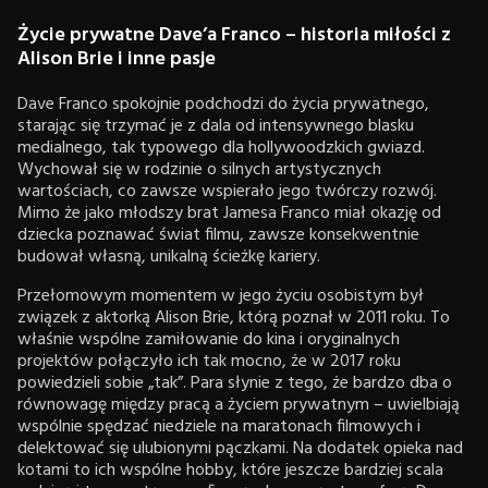
Życie prywatne Dave’a Franco – historia miłości z
Alison Brie i inne pasje
Dave Franco spokojnie podchodzi do życia prywatnego,
starając się trzymać je z dala od intensywnego blasku
medialnego, tak typowego dla hollywoodzkich gwiazd.
Wychował się w rodzinie o silnych artystycznych
wartościach, co zawsze wspierało jego twórczy rozwój.
Mimo że jako młodszy brat Jamesa Franco miał okazję od
dziecka poznawać świat filmu, zawsze konsekwentnie
budował własną, unikalną ścieżkę kariery.
Przełomowym momentem w jego życiu osobistym był
związek z aktorką Alison Brie, którą poznał w 2011 roku. To
właśnie wspólne zamiłowanie do kina i oryginalnych
projektów połączyło ich tak mocno, że w 2017 roku
powiedzieli sobie „tak”. Para słynie z tego, że bardzo dba o
równowagę między pracą a życiem prywatnym – uwielbiają
wspólnie spędzać niedziele na maratonach filmowych i
delektować się ulubionymi pączkami. Na dodatek opieka nad
kotami to ich wspólne hobby, które jeszcze bardziej scala