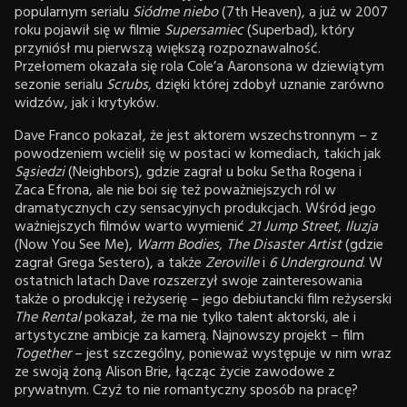
popularnym serialu
Siódme niebo
(7th Heaven), a już w 2007
roku pojawił się w filmie
Supersamiec
(Superbad), który
przyniósł mu pierwszą większą rozpoznawalność.
Przełomem okazała się rola Cole’a Aaronsona w dziewiątym
sezonie serialu
Scrubs
, dzięki której zdobył uznanie zarówno
widzów, jak i krytyków.
Dave Franco pokazał, że jest aktorem wszechstronnym – z
powodzeniem wcielił się w postaci w komediach, takich jak
Sąsiedzi
(Neighbors), gdzie zagrał u boku Setha Rogena i
Zaca Efrona, ale nie boi się też poważniejszych ról w
dramatycznych czy sensacyjnych produkcjach. Wśród jego
ważniejszych filmów warto wymienić
21 Jump Street
,
Iluzja
(Now You See Me),
Warm Bodies
,
The Disaster Artist
(gdzie
zagrał Grega Sestero), a także
Zeroville
i
6 Underground
. W
ostatnich latach Dave rozszerzył swoje zainteresowania
także o produkcję i reżyserię – jego debiutancki film reżyserski
The Rental
pokazał, że ma nie tylko talent aktorski, ale i
artystyczne ambicje za kamerą. Najnowszy projekt – film
Together
– jest szczególny, ponieważ występuje w nim wraz
ze swoją żoną Alison Brie, łącząc życie zawodowe z
prywatnym. Czyż to nie romantyczny sposób na pracę?