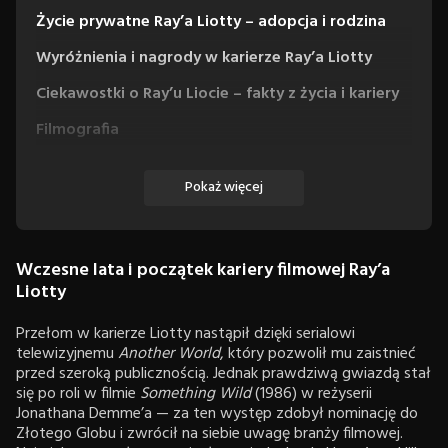
Życie prywatne Ray’a Liotty – adopcja i rodzina
Wyróżnienia i nagrody w karierze Ray’a Liotty
Ciekawostki o Ray’u Liocie – fakty z życia i kariery
Filmografia
Filmy
Pokaż więcej
Seriale
Wczesne lata i początek kariery filmowej Ray’a
Liotty
Przełom w karierze Liotty nastąpił dzięki serialowi
telewizyjnemu
Another World
, który pozwolił mu zaistnieć
przed szeroką publicznością. Jednak prawdziwą gwiazdą stał
się po roli w filmie
Something Wild
(1986) w reżyserii
Jonathana Demme’a — za ten występ zdobył nominację do
Złotego Globu i zwrócił na siebie uwagę branży filmowej.