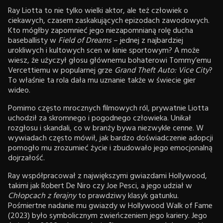
Ray Liotta to nie tylko wielki aktor, ale też człowiek o
ciekawych, czasem zaskakujących epizodach zawodowych.
Kto mógłby zapomnieć jego niezapomnianą rolę ducha
baseballisty w
Field of Dreams
– jednej z najbardziej
urokliwych i kultowych scen w kinie sportowym? A może
wiesz, że użyczył głosu głównemu bohaterowi Tommy’emu
Vercettiemu w popularnej grze
Grand Theft Auto: Vice City
?
To właśnie ta rola dała mu uznanie także w świecie gier
wideo.
Pomimo często mrocznych filmowych ról, prywatnie Liotta
uchodził za skromnego i pogodnego człowieka. Unikał
rozgłosu i skandali, co w branży bywa niezwykle cenne. W
wywiadach często mówił, jak bardzo doświadczenie adopcji
pomogło mu zrozumieć życie i zbudowało jego emocjonalną
dojrzałość.
Ray współpracował z największymi gwiazdami Hollywood,
takimi jak Robert De Niro czy Joe Pesci, a jego udział w
Chłopcach z ferajny
to prawdziwy klasyk gatunku.
Pośmiertne nadanie mu gwiazdy w Hollywood Walk of Fame
(2023) było symbolicznym zwieńczeniem jego kariery. Jego