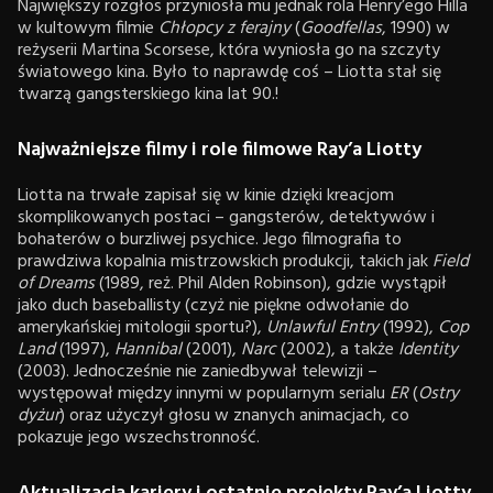
Największy rozgłos przyniosła mu jednak rola Henry’ego Hilla
w kultowym filmie
Chłopcy z ferajny
(
Goodfellas
, 1990) w
reżyserii Martina Scorsese, która wyniosła go na szczyty
światowego kina. Było to naprawdę coś – Liotta stał się
twarzą gangsterskiego kina lat 90.!
Najważniejsze filmy i role filmowe Ray’a Liotty
Liotta na trwałe zapisał się w kinie dzięki kreacjom
skomplikowanych postaci – gangsterów, detektywów i
bohaterów o burzliwej psychice. Jego filmografia to
prawdziwa kopalnia mistrzowskich produkcji, takich jak
Field
of Dreams
(1989, reż. Phil Alden Robinson), gdzie wystąpił
jako duch baseballisty (czyż nie piękne odwołanie do
amerykańskiej mitologii sportu?),
Unlawful Entry
(1992),
Cop
Land
(1997),
Hannibal
(2001),
Narc
(2002), a także
Identity
(2003). Jednocześnie nie zaniedbywał telewizji –
występował między innymi w popularnym serialu
ER
(
Ostry
dyżur
) oraz użyczył głosu w znanych animacjach, co
pokazuje jego wszechstronność.