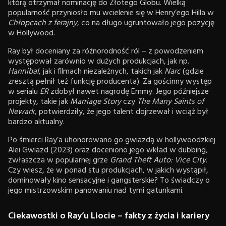
którą otrzymał nominację do Złotego Globu. Wielką
popularność przyniosło mu wcielenie się w Henry’ego Hilla w
Chłopcach z ferajny
, co na długo ugruntowało jego pozycję
w Hollywood.
Ray był doceniany za różnorodność ról – z powodzeniem
występował zarównio w dużych produkcjach, jak np.
Hannibal
, jak i filmach niezależnych, takich jak
Narc
(gdzie
zresztą pełnił też funkcję producenta). Za gościnny występ
w serialu
ER
zdobył nawet nagrodę Emmy. Jego późniejsze
projekty, takie jak
Marriage Story
czy
The Many Saints of
Newark
, potwierdziły, że jego talent dojrzewał i wciąż był
bardzo aktualny.
Po śmierci Ray’a uhonorowano go gwiazdą w hollywoodzkiej
Alei Gwiazd (2023) oraz doceniono jego wkład w dubbing,
zwłaszcza w popularnej grze
Grand Theft Auto: Vice City
.
Czy wiesz, że w ponad stu produkcjach, w jakich wystąpił,
dominowały kino sensacyjne i gangsterskie? To świadczy o
jego mistrzowskim panowaniu nad tymi gatunkami.
Ciekawostki o Ray’u Liocie – fakty z życia i kariery