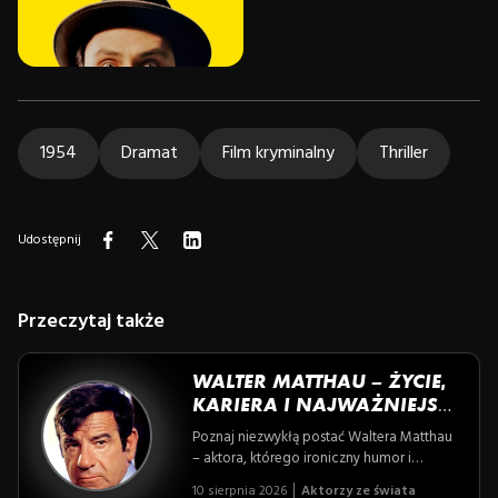
1954
Dramat
Film kryminalny
Thriller
Udostępnij
Przeczytaj także
WALTER MATTHAU – ŻYCIE,
KARIERA I NAJWAŻNIEJSZE
ROLE
Poznaj niezwykłą postać Waltera Matthau
– aktora, którego ironiczny humor i
niepowtarzalny „smutny” wyraz twarzy
10 sierpnia 2026
Aktorzy ze świata