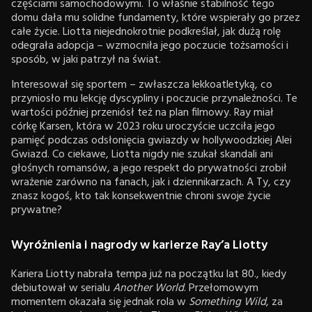
częściami samochodowymi. To właśnie stabilność tego
domu dała mu solidne fundamenty, które wspierały go przez
całe życie. Liotta niejednokrotnie podkreślał, jak dużą rolę
odegrała adopcja – wzmocniła jego poczucie tożsamości i
sposób, w jaki patrzył na świat.
Interesował się sportem – zwłaszcza lekkoatletyką, co
przyniosło mu lekcję dyscypliny i poczucie przynależności. Te
wartości później przeniósł też na plan filmowy. Ray miał
córkę Karsen, która w 2023 roku uroczyście uczciła jego
pamięć podczas odsłonięcia gwiazdy w hollywoodzkiej Alei
Gwiazd. Co ciekawe, Liotta nigdy nie szukał skandali ani
głośnych romansów, a jego respekt do prywatności zrobił
wrażenie zarówno na fanach, jak i dziennikarzach. A Ty, czy
znasz kogoś, kto tak konsekwentnie chroni swoje życie
prywatne?
Wyróżnienia i nagrody w karierze Ray’a Liotty
Kariera Liotty nabrała tempa już na początku lat 80., kiedy
debiutował w serialu
Another World
. Przełomowym
momentem okazała się jednak rola w
Something Wild
, za