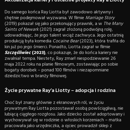
Aktualizacja kariery i ostatnie projekty Ray’a Liotty
Do samego końca Ray Liotta był zawodowo aktywny i
chętnie podejmował wyzwania. W filmie
Marriage Story
(2019) pokazał się jako przekonujący prawnik, a w
The Many
Saints of Newark
(2021) zagrał złożoną podwójną rolę,
udowadniając, że jego talent wciąż zachwyca. Jego ostatnią
produkcją była komedia
Cocaine Bear
(2023), która trafiła do
kin już po jego śmierci. Ponadto, Liotta zagrał w filmie
Szczęśliwiec
(2023)
, co pokazuje, że do końca kariery nie
zwalniał tempa. Niestety, Ray zmarł niespodziewanie 26
maja 2022 roku na planie filmowym, zostawiając po sobie
bogaty dorobek – ponad 100 filmów i niezapomniane
dziedzictwo w branży filmowej.
Życie prywatne Ray’a Liotty – adopcja i rodzina
Choć był znany głównie z ekranowych ról, w życiu
prywatnym Ray Liotta pozostawał osobą powściągliwą, nie
lubiącą ciągłego rozgłosu. Jako dziecko został adoptowany i
wychowywał się w rodzinie o włoskich korzeniach – matka
pracowała jako urzędniczka, a ojciec prowadził sklep z