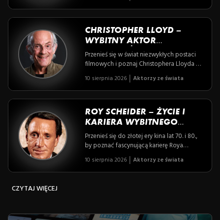
zdobyły serca kinomanów na całym
świecie. Zanurz się w historię człowieka,
który łącząc komedię z dramatem,
stworzył niezapomniane role i trwałe
CHRISTOPHER LLOYD –
legendy Hollywood.
WYBITNY AKTOR
AMERYKAŃSKI I IKONA
Przenieś się w świat niezwykłych postaci
KINA
filmowych i poznaj Christophera Lloyda –
aktora, który na stałe zapisał się w historii
10 sierpnia 2026
Aktorzy ze świata
kina dzięki kultowym rolom i
niezapomnianemu talentowi. Odkryj, jak
jedna fascynująca postać potrafiła
zdefiniować całe pokolenie oraz jakie
ROY SCHEIDER – ŻYCIE I
tajemnice kryje życie prywatne tej ikony
KARIERA WYBITNEGO
ekranu.
AKTORA FILMOWEGO
Przenieś się do złotej ery kina lat 70. i 80.,
by poznać fascynującą karierę Roya
Scheidera – aktora, którego kreacje, od
10 sierpnia 2026
Aktorzy ze świata
odważnego szeryfa w „Szczękach” po
skomplikowanego artystę w „Całym tym
zgiełku”, na zawsze zapisały się w historii
CZYTAJ WIĘCEJ
filmu. Odkryj historię człowieka, który
dzięki nieustępliwości i pasji pokonał
przeciwności, tworząc legendę kina