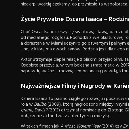
niecierpliwością czekamy, co przyniesie ta współpraca.
Życie Prywatne Oscara Isaaca – Rodzina
Choć Oscar Isaac cieszy się światową sławą, bardzo db
od medialnego rozgłosu. Pochodzi z wielokulturowej r
a dorastanie w Miami uczyniło go otwartym i pełnym em
Lind, z którą ma dwóch synów. Rodzina jest dla niego nie 
Aktor utrzymuje ciepłe relacje z bliskimi przyjaciółmi, t
Osobiste przeżycia, w tym bolesna strata matki w 2017 
naprawdę ważne – rodziną i emocjonalną prawdą, którą
Najważniejsze Filmy i Nagrody w Karie
Kariera Isaaca to pasmo ciągłego rozwoju i poszukiwan
rola w
Balibo
(2009), którą nagrodzono między innymi 
grane, Davis?
(2013) otrzymał nominację do Złotego Glob
połączenie aktorstwa z autentyczną muzyką.
W takich filmach jak
A Most Violent Year
(2014) czy
Ex