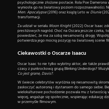
psychologicznie złożone postacie. Rola Poe Damerona w
wyniosła go na światowy poziom rozpoznawalności. 
Men: Apocalypse
(2016) oraz książę Leto w
Diunie
(202
transformacji.
Za udział w serialu
Moon Knight
(2022) Oscar Isaac zd
prestiżowych nagród. Choć na Oscara jeszcze czeka, t
powiedzieć, że ma za sobą niesamowitą drogę. Współpra
potwierdza jego mocną pozycję na światowej scenie fi
Ciekawostki o Oscarze Isaacu
Oscar Isaac to nie tylko wybitny aktor, ale także pra
czasy z punkrockową grupą Blinking Underdogs? Muzyk
Co jest grane, Davis?
.
W świecie celebrytów wyróżnia się niesamowitą skrom
zaskoczyć autoironią i dystansem do samego siebie. Bie
wielokulturowe pochodzenie pozwala mu z łatwością wc
więcej, angażuje się społecznie, wspierając edukację d
w przemyśle filmowym.