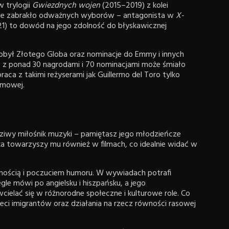
 trylogii
Gwiezdnych wojen
(2015–2019) z kolei
Nie zabrakło odważnych wyborów – antagonista w
X-
1) to dowód na jego zdolność do błyskawicznej
obył Złotego Globa oraz nominacje do Emmy i innych
o z ponad 30 nagrodami i 70 nominacjami może śmiało
ca z takimi reżyserami jak Guillermo del Toro tylko
lmowej.
wdziwy miłośnik muzyki – pamiętasz jego młodzieńcze
a towarzyszy mu również w filmach, co idealnie widać w
nością i poczuciem humoru. W wywiadach potrafi
gle mówi po angielsku i hiszpańsku, a jego
ielać się w różnorodne społeczne i kulturowe role. Co
zieci imigrantów oraz działania na rzecz równości rasowej