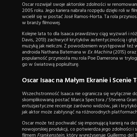
Oscar rozwijał swoje aktorskie zdolności w renomowane
2005 roku. Jego kariera nabrała rozpędu dzięki roli w fi
wcielił się w postać José Ramos-Horta. Ta rola przyni
w branży filmowej.
Kolejne lata to dla Isaaca prawdziwy ciąg wyzwań i ró
Davis, 2013) zachwycił krytyków autentycznością i głęb
muzyką jak nieliczni. Z powodzeniem występował też w fi
androida Nathana Batemana w
Ex Machina
(2015) oraz
popularność przyniosła mu rola Poe Damerona w trylog
go w światową popkulturę.
Oscar Isaac na Małym Ekranie i Scenie T
Wszechstronność Isaaca nie ogranicza się wyłącznie do
skomplikowaną postać Marca Spectora / Stevena Granta
entuzjastyczne recenzje zarówno widzów, jak i krytyków
jak aktor może zabłysnąć na różnorodnych platformach
Oscar może też pochwalić się imponującą karierą na des
nowojorskiej produkcji, co potwierdza jego zdolności i
filmem
Frankenstein
, który wyreżyseruje Guillermo del