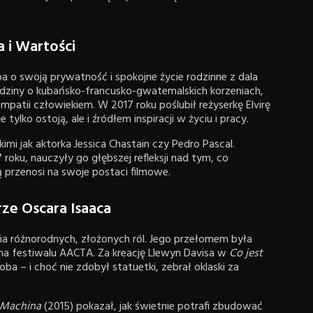
 i Wartości
a o swoją prywatność i spokojne życie rodzinne z dala
odziny o kubańsko-francusko-gwatemalskich korzeniach,
patii człowiekiem. W 2017 roku poślubił reżyserkę Elvirę
tylko ostoją, ale i źródłem inspiracji w życiu i pracy.
akimi jak aktorka Jessica Chastain czy Pedro Pascal.
roku, nauczyły go głębszej refleksji nad tym, co
 przenosi na swoje postaci filmowe.
rze Oscara Isaaca
ia różnorodnych, złożonych ról. Jego przełomem była
na festiwalu AACTA. Za kreację Llewyn Davisa w
Co jest
a – i choć nie zdobył statuetki, zebrał oklaski za
 Machina
(2015) pokazał, jak świetnie potrafi zbudować