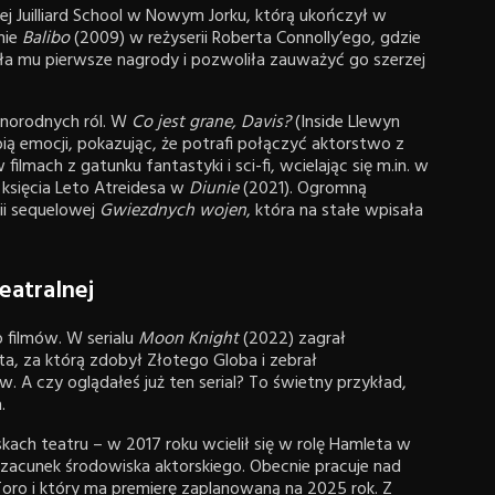
j Juilliard School w Nowym Jorku, którą ukończył w
lmie
Balibo
(2009) w reżyserii Roberta Connolly’ego, gdzie
osła mu pierwsze nagrody i pozwoliła zauważyć go szerzej
żnorodnych ról. W
Co jest grane, Davis?
(Inside Llewyn
ią emocji, pokazując, że potrafi połączyć aktorstwo z
lmach z gatunku fantastyki i sci-fi, wcielając się m.in. w
 księcia Leto Atreidesa w
Diunie
(2021). Ogromną
ii sequelowej
Gwiezdnych wojen
, która na stałe wpisała
eatralnej
 filmów. W serialu
Moon Knight
(2022) zagrał
, za którą zdobył Złotego Globa i zebrał
. A czy oglądałeś już ten serial? To świetny przykład,
.
kach teatru – w 2017 roku wcielił się w rolę Hamleta w
 szacunek środowiska aktorskiego. Obecnie pracuje nad
 Toro i który ma premierę zaplanowaną na 2025 rok. Z