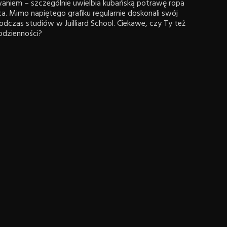
waniem – szczególnie uwielbia kubańską potrawę ropa
a. Mimo napiętego grafiku regularnie doskonali swój
dczas studiów w Juilliard School. Ciekawe, czy Ty też
odzienności?