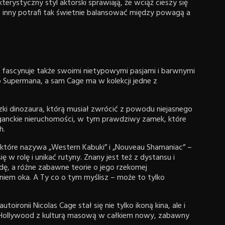
erystyczny styl aktorski sprawiają, że wciąż cieszy się
inny potrafi tak świetnie balansować między powagą a
m fascynuje także swoimi nietypowymi pasjami i barwnymi
do Supermana, a sam Cage ma w kolekcji jedne z
szki dinozaura, którą musiał zwrócić z powodu niejasnego
anckie nieruchomości, w tym prawdziwy zamek, które
h.
, które nazywa „Western Kabuki” i „Nouveau Shamaniac” –
 w rolę i unikać rutyny. Znany jest też z dystansu i
ndę, a różne zabawne teorie o jego rzekomej
niem oka. A Ty co o tym myślisz – może to tylko
ironii Nicolas Cage stał się nie tylko ikoną kina, ale i
Hollywood z kulturą masową w całkiem nowy, zabawny