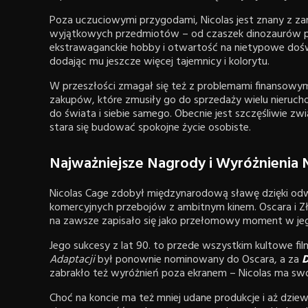
Poza uczuciowymi przygodami, Nicolas jest znany z z
wyjątkowych przedmiotów – od czaszek dinozaurów po 
ekstrawaganckie hobby i otwartość na nietypowe doś
dodając mu jeszcze więcej tajemnicy i kolorytu.
W przeszłości zmagał się też z problemami finansowy
zakupów, które zmusiły go do sprzedaży wielu nieruch
do świata i siebie samego. Obecnie jest szczęśliwie zwi
stara się budować spokojne życie osobiste.
Najważniejsze Nagrody i Wyróżnienia 
Nicolas Cage zdobył międzynarodową sławę dzięki odw
komercyjnych przebojów z ambitnym kinem. Oscara i Z
na zawsze zapisało się jako przełomowy moment w jego
Jego sukcesy z lat 90. to przede wszystkim kultowe film
Adaptacji
był ponownie nominowany do Oscara, a za
D
zabrakło też wyróżnień poza ekranem – Nicolas ma swo
Choć na koncie ma też mniej udane produkcje i aż dziew