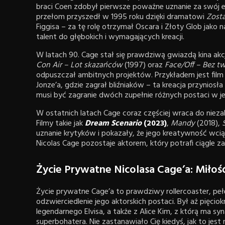
braci Coen zdobył pierwsze poważne uznanie za swój e
przełom przyszedł w 1995 roku dzięki dramatowi
Zost
Figgisa – za tę rolę otrzymał Oscara i Złoty Glob jako n
talent do głębokich i wymagających kreacji.
W latach 90. Cage stał się prawdziwą gwiazdą kina akcji
Con Air – Lot skazańców
(1997) oraz
Face/Off – Bez t
odpuszczał ambitnych projektów. Przykładem jest fil
Jonze’a, gdzie zagrał bliźniaków – ta kreacja przyniosł
musi być zagranie dwóch zupełnie różnych postaci w je
W ostatnich latach Cage coraz częściej wraca do niezale
Filmy takie jak
Dream Scenario
(2023)
,
Mandy
(2018),
uznanie krytyków i pokazały, że jego kreatywność wcią
Nicolas Cage pozostaje aktorem, który potrafi ciągle z
Życie Prywatne Nicolasa Cage’a: Miłoś
Życie prywatne Cage’a to prawdziwy rollercoaster, pełe
odzwierciedlenie jego aktorskich postaci. Był aż pięciok
legendarnego Elvisa, a także z Alice Kim, z którą ma sy
superbohatera. Nie zastanawiało Cię kiedyś, jak to jest 