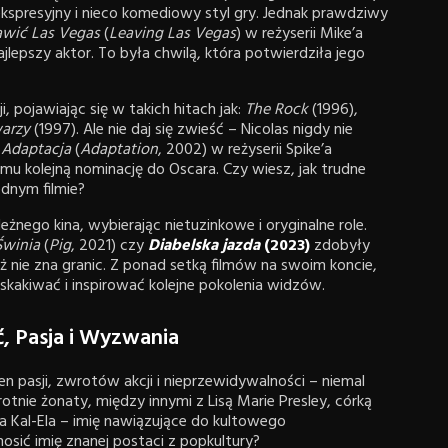
kspresyjny i nieco komediowy styl gry. Jednak prawdziwy
awić Las Vegas
(
Leaving Las Vegas
) w reżyserii Mike’a
ajlepszy aktor. To była chwilą, która potwierdziła jego
, pojawiając się w takich hitach jak:
The Rock
(1996),
warzy
(1997). Ale nie daj się zwieść – Nicolas nigdy nie
m
Adaptacja
(
Adaptation
, 2002) w reżyserii Spike’a
a mu kolejną nominację do Oscara. Czy wiesz, jak trudne
dnym filmie?
żnego kina, wybierając nietuzinkowe i oryginalne role.
Świnia
(
Pig
, 2021) czy
Diabelska jazda
(2023)
zdobyły
ż nie zna granic. Z ponad setką filmów na swoim koncie,
askakiwać i inspirować kolejne pokolenia widzów.
ć, Pasja i Wyzwania
n pasji, zwrotów akcji i nieprzewidywalności – niemal
rotnie żonaty, między innymi z Lisą Marie Presley, córką
na Kal-Ela – imię nawiązujące do kultowego
nosić imię znanej postaci z popkultury?