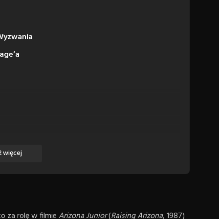
 Wyzwania
Cage’a
 więcej
o za rolę w filmie
Arizona Junior
(
Raising Arizona
, 1987)