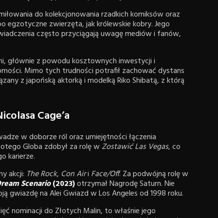
amiłowania do kolekcjonowania rzadkich komiksów oraz
egzotyczne zwierzęta, jak królewskie kobry. Jego
wiadczenia często przyciągają uwagę mediów i fanów,
mi, głównie z powodu kosztownych inwestycji i
omości. Mimo tych trudności potrafił zachować dystans
ązany z japońską aktorką i modelką Riko Shibatą, z którą
Nicolasa Cage’a
adze w doborze ról oraz umiejętności łączenia
łotego Globa zdobył za rolę w
Zostawić Las Vegas
, co
 karierze.
y akcji:
The Rock
,
Con Air
i
Face/Off
. Za podwójną rolę w
ream Scenario
(2023)
otrzymał Nagrodę Saturn. Nie
ją gwiazdę na Alei Gwiazd w Los Angeles od 1998 roku.
ięć nominacji do Złotych Malin, to właśnie jego