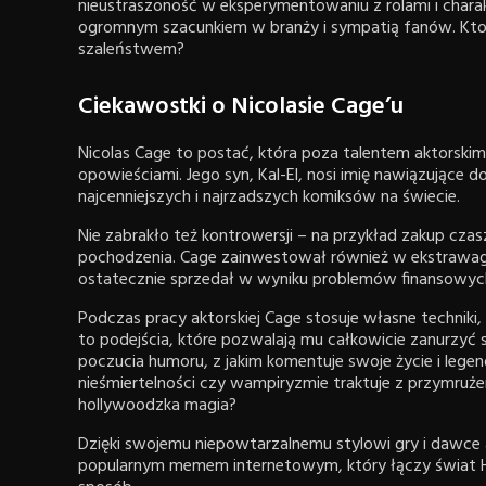
nieustraszoność w eksperymentowaniu z rolami i charakt
ogromnym szacunkiem w branży i sympatią fanów. Kto 
szaleństwem?
Ciekawostki o Nicolasie Cage’u
Nicolas Cage to postać, która poza talentem aktorski
opowieściami. Jego syn, Kal-El, nosi imię nawiązujące 
najcenniejszych i najrzadszych komiksów na świecie.
Nie zabrakło też kontrowersji – na przykład zakup cza
pochodzenia. Cage zainwestował również w ekstrawag
ostatecznie sprzedał w wyniku problemów finansowyc
Podczas pracy aktorskiej Cage stosuje własne techniki
to podejścia, które pozwalają mu całkowicie zanurzyć się
poczucia humoru, z jakim komentuje swoje życie i lege
nieśmiertelności czy wampiryzmie traktuje z przymruże
hollywoodzka magia?
Dzięki swojemu niepowtarzalnemu stylowi gry i dawce auto
popularnym memem internetowym, który łączy świat 