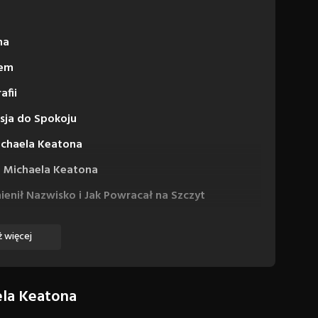
na
nem
afii
sja do Spokoju
ichaela Keatona
e Michaela Keatona
enił Nazwisko i Jak Powracał na Szczyt
 więcej
ela Keatona