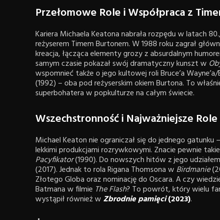
Przełomowe Role i Współpraca z Tim
Kariera Michaela Keatona nabrała rozpędu w latach 8
reżyserem Timem Burtonem. W 1988 roku zagrał główną
kreacja, łącząca elementy grozy z absurdalnym humor
samym czasie pokazał swój dramatyczny kunszt w
Ob
wspomnieć także o jego kultowej roli Bruce’a Wayne’a
(1992) – oba pod reżyserskim okiem Burtona. To właśnie 
superbohatera w popkulturze na całym świecie.
Wszechstronność i Najważniejsze Role 
Michael Keaton nie ograniczał się do jednego gatunku
lekkimi produkcjami rozrywkowymi. Znacie pewnie takie 
Pacyfikator
(1990). Do nowszych hitów z jego udziałem
(2017). Jednak to rola Rigana Thomsona w
Birdmanie
(2
Złotego Globa oraz nominację do Oscara. A czy wiedzie
Batmana w filmie
The Flash
? To powrót, który wielu 
wystąpił również w
Zbrodnie pamięci
(2023)
.