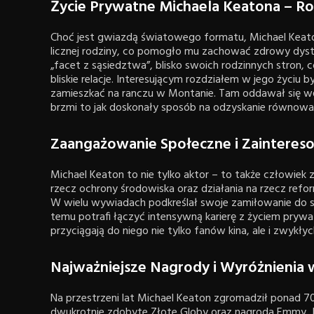
Życie Prywatne Michaela Keatona – Rod
Choć jest gwiazdą światowego formatu, Michael Keaton
licznej rodziny, co pomogło mu zachować zdrowy dystans
„facet z sąsiedztwa”, blisko swoich rodzinnych stron,
bliskie relacje. Interesującym rozdziałem w jego życiu by
zamieszkać na ranczu w Montanie. Tam oddawał się w
brzmi to jak doskonały sposób na odzyskanie równowa
Zaangażowanie Społeczne i Zainteres
Michael Keaton to nie tylko aktor – to także człowie
rzecz ochrony środowiska oraz działania na rzecz ref
W wielu wywiadach podkreślał swoje zamiłowanie do sztu
temu potrafi łączyć intensywną karierę z życiem pryw
przyciągają do niego nie tylko fanów kina, ale i zwykłych
Najważniejsze Nagrody i Wyróżnienia 
Na przestrzeni lat Michael Keaton zgromadził ponad 70
dwukrotnie zdobyte Złote Globy oraz nagroda Emmy.