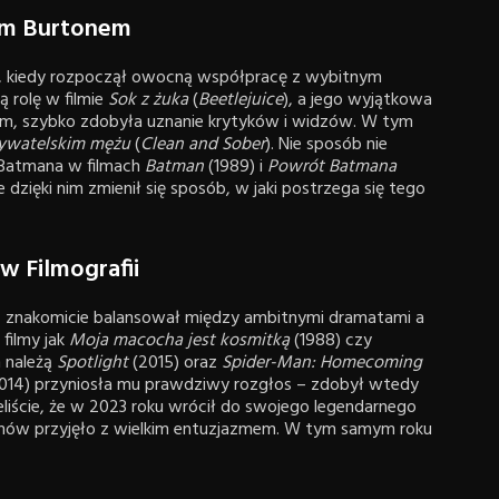
em Burtonem
0., kiedy rozpoczął owocną współpracę z wybitnym
 rolę w filmie
Sok z żuka
(
Beetlejuice
), a jego wyjątkowa
em, szybko zdobyła uznanie krytyków i widzów. W tym
ywatelskim mężu
(
Clean and Sober
). Nie sposób nie
/Batmana w filmach
Batman
(1989) i
Powrót Batmana
dzięki nim zmienił się sposób, w jaki postrzega się tego
w Filmografii
 – znakomicie balansował między ambitnymi dramatami a
filmy jak
Moja macocha jest kosmitką
(1988) czy
 należą
Spotlight
(2015) oraz
Spider-Man: Homecoming
014) przyniosła mu prawdziwy rozgłos – zdobył wtedy
liście, że w 2023 roku wrócił do swojego legendarnego
fanów przyjęło z wielkim entuzjazmem. W tym samym roku