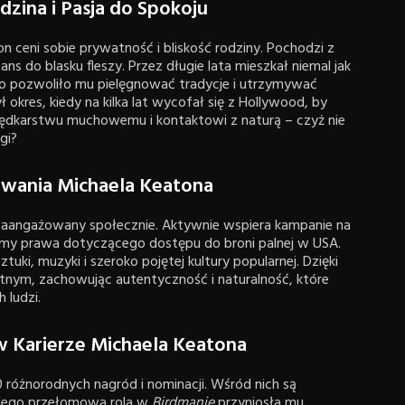
zina i Pasja do Spokoju
 ceni sobie prywatność i bliskość rodziny. Pochodzi z
 do blasku fleszy. Przez długie lata mieszkał niemal jak
 co pozwoliło mu pielęgnować tradycje i utrzymywać
ł okres, kiedy na kilka lat wycofał się z Hollywood, by
ędkarstwu muchowemu i kontaktowi z naturą – czyż nie
gi?
owania Michaela Keatona
k zaangażowany społecznie. Aktywnie wspiera kampanie na
ormy prawa dotyczącego dostępu do broni palnej w USA.
ki, muzyki i szeroko pojętej kultury popularnej. Dzięki
atnym, zachowując autentyczność i naturalność, które
 ludzi.
w Karierze Michaela Keatona
 różnorodnych nagród i nominacji. Wśród nich są
 Jego przełomowa rola w
Birdmanie
przyniosła mu