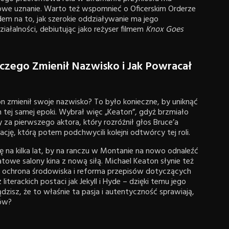
owe uznanie. Warto też wspomnieć o Oficerskim Orderze
wodem na to, jak szerokie oddziaływanie ma jego
iałalności, debiutując jako reżyser filmem
Knox Goes
czego Zmienił Nazwisko i Jak Powracał
on zmienił swoje nazwisko? To było konieczne, by uniknąć
 tej samej epoki. Wybrał więc „Keaton”, gdyż brzmiało
y za pierwszego aktora, który rozróżnił głos Bruce’a
ję, którą potem podchwycili kolejni odtwórcy tej roli.
ię na kilka lat, by na ranczu w Montanie na nowo odnaleźć
iatowe salony kina z nową siłą. Michael Keaton słynie też
k ochrona środowiska i reforma przepisów dotyczących
 literackich postaci jak Jekyll i Hyde – dzięki temu jego
ądzisz, że to właśnie ta pasja i autentyczność sprawiają,
ków?