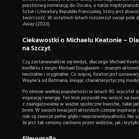
prestiżową nominację do Oscara, a także międzynarod
Sztuk i Literatury Republiki Francuskiej, który jest do
twórczość. W ostatnich latach rozszerzył swoje pole dz
Away
(2023).
Ciekawostki o Michaelu Keatonie – Dla
na Szczyt
Czy zastanawialiście się kiedyś, dlaczego Michael Keat
konfliktu z innym Michael Douglasem – znanym aktorem
neutralnie i oryginalnie. Co więcej, Keaton jest uznawan
Wayne’a od Batmana, kreując charakterystyczną modulac
Po okresie wielkiej popularności w latach 90. wycofał s
inspirację i energię. Ten krok pozwolił mu wrócić na św
z zaangażowania w ważne społeczne kwestie, takie ja
broni. W swoich kreacjach aktorskich czerpie inspiracje z
role są zawsze pełne głębi i nieprzewidywalności. Nie s
że jest tak ceniony zarówno przez widzów, jak i kryty