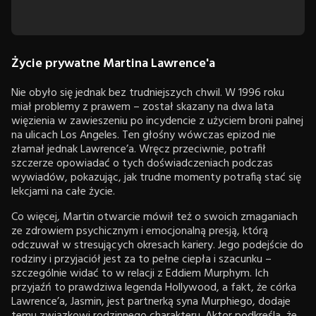
Życie prywatne Martina Lawrence'a
Nie obyło się jednak bez trudniejszych chwil. W 1996 roku
miał problemy z prawem – został skazany na dwa lata
więzienia w zawieszeniu po incydencie z użyciem broni palnej
na ulicach Los Angeles. Ten głośny wówczas epizod nie
złamał jednak Lawrence’a. Wręcz przeciwnie, potrafił
szczerze opowiadać o tych doświadczeniach podczas
wywiadów, pokazując, jak trudne momenty potrafią stać się
lekcjami na całe życie.
Co więcej, Martin otwarcie mówił też o swoich zmaganiach
ze zdrowiem psychicznym i emocjonalną presją, którą
odczuwał w stresujących okresach kariery. Jego podejście do
rodziny i przyjaciół jest za to pełne ciepła i szacunku –
szczególnie widać to w relacji z Eddiem Murphym. Ich
przyjaźń to prawdziwa legenda Hollywood, a fakt, że córka
Lawrence’a, Jasmin, jest partnerką syna Murphiego, dodaje
temu związkowi rodzinnego charakteru. Aktor podkreśla, że