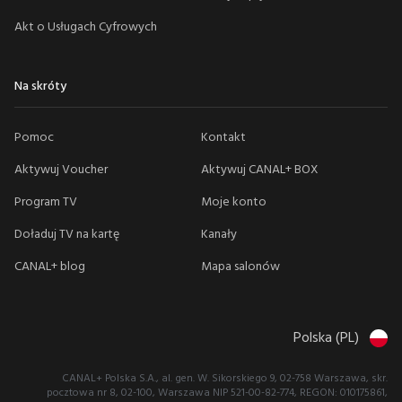
Akt o Usługach Cyfrowych
Na skróty
Pomoc
Kontakt
Aktywuj Voucher
Aktywuj CANAL+ BOX
Program TV
Moje konto
Doładuj TV na kartę
Kanały
CANAL+ blog
Mapa salonów
Polska (PL)
CANAL+ Polska S.A., al. gen. W. Sikorskiego 9, 02-758 Warszawa, skr.
pocztowa nr 8, 02-100, Warszawa NIP 521-00-82-774, REGON: 010175861,