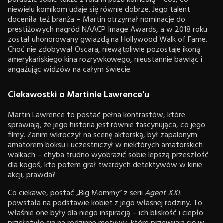
niewielu komikom udaje się równie dobrze. Jego talent
doceniła też branża – Martin otrzymał nominacje do
prestiżowych nagród NAACP Image Awards, a w 2018 roku
został uhonorowany gwiazdą na Hollywood Walk of Fame.
Choć nie zdobywał Oscara, niewątpliwie pozostaje ikoną
amerykańskiego kina rozrywkowego, nieustannie bawiąc i
angażując widzów na całym świecie.
Ciekawostki o Martinie Lawrence'u
Martin Lawrence to postać pełna kontrastów, które
sprawiają, że jego historia jest równie fascynująca, co jego
filmy. Zanim wkroczył na scenę aktorską, był zapalonym
amatorem boksu i uczestniczył w niektórych amatorskich
walkach – chyba trudno wyobrazić sobie lepszą przeszłość
dla kogoś, kto potem grał twardych detektywów w kinie
akcji, prawda?
Co ciekawe, postać „Big Mommy” z serii
Agent XXL
powstała na podstawie kobiet z jego własnej rodziny. To
właśnie one były dla niego inspiracją – ich bliskość i ciepło
przełożyło się na rodzinne motywy, które przewijają się w