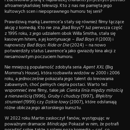
afroamerykańskiej telewizji. Kto z nas nie pamięta jego
kultowych scen i niepoprawnego humoru tej serii?
Prawdziwą marką Lawrence’a stały się również filmy łączące
akcję z komedią. Kto nie zna „Bad Boys”? Już pierwsza część
z 1995 roku, z jego udziałem obok Willa Smitha, stała się
kasowym hitem, a jej kontynuacje –
Bad Boys II
(2003) i
najnowszy
Bad Boys: Ride or Die
(2024) – na nowo
potwierdziły status Lawrence’a jako gwiazdy kina akcji z
niesamowitym poczuciem humoru.
Nie mniejszą popularność zdobyła seria
Agent XXL
(Big
Momma’s House), która rozbawiła widzów w 2000 i 2006
roku, a jednocześnie pokazała jego talent do kreowania
zabawnych, choć pełnych ciepła postaci. Warto też
wspomnieć inne filmy, takie jak
Cienka linia między miłością
a nienawiścią
(1996),
Gruby i chudszy
(1997),
Błękitny
strumień
(1999) czy
Dzikie łowy
(2007), które odsłaniają
różne oblicza jego aktorskiego kunsztu.
W 2022 roku Martin zaskoczył fanów, występując w
poważnym dramacie
Mindcage
. Pokazał w nim, że potrafi
poradzić sobie także z rolami poza komedią – coś, co