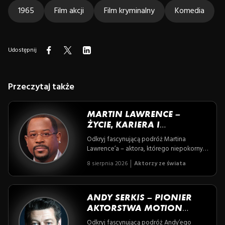
1965
Film akcji
Film kryminalny
Komedia
Udostępnij
Przeczytaj także
MARTIN LAWRENCE –
ŻYCIE, KARIERA I
CIEKAWOSTKI
Odkryj fascynującą podróż Martina
Lawrence’a – aktora, którego niepokorny
humor i życiowa szczerość przeplatają się
8 sierpnia 2026
Aktorzy ze świata
z momentami trudnych wyzwań i
niezłomnej determinacji. Poznaj historię
człowieka, który na zawsze odmienił
oblicze amerykańskiej komedii, łącząc
ANDY SERKIS – PIONIER
akcję, emocje i ciepło rodzinnych relacji.
AKTORSTWA MOTION
CAPTURE I
Odkryj fascynującą podróż Andy’ego