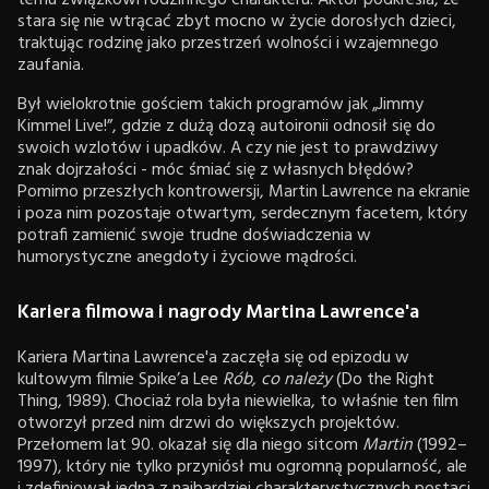
stara się nie wtrącać zbyt mocno w życie dorosłych dzieci,
traktując rodzinę jako przestrzeń wolności i wzajemnego
zaufania.
Był wielokrotnie gościem takich programów jak „Jimmy
Kimmel Live!”, gdzie z dużą dozą autoironii odnosił się do
swoich wzlotów i upadków. A czy nie jest to prawdziwy
znak dojrzałości - móc śmiać się z własnych błędów?
Pomimo przeszłych kontrowersji, Martin Lawrence na ekranie
i poza nim pozostaje otwartym, serdecznym facetem, który
potrafi zamienić swoje trudne doświadczenia w
humorystyczne anegdoty i życiowe mądrości.
Kariera filmowa i nagrody Martina Lawrence'a
Kariera Martina Lawrence'a zaczęła się od epizodu w
kultowym filmie Spike’a Lee
Rób, co należy
(Do the Right
Thing, 1989). Chociaż rola była niewielka, to właśnie ten film
otworzył przed nim drzwi do większych projektów.
Przełomem lat 90. okazał się dla niego sitcom
Martin
(1992–
1997), który nie tylko przyniósł mu ogromną popularność, ale
i zdefiniował jedną z najbardziej charakterystycznych postaci