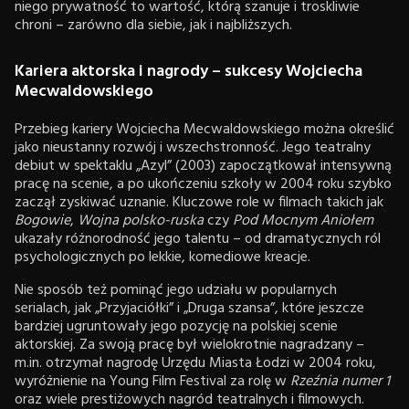
niego prywatność to wartość, którą szanuje i troskliwie
chroni – zarówno dla siebie, jak i najbliższych.
Kariera aktorska i nagrody – sukcesy Wojciecha
Mecwaldowskiego
Przebieg kariery Wojciecha Mecwaldowskiego można określić
jako nieustanny rozwój i wszechstronność. Jego teatralny
debiut w spektaklu „Azyl” (2003) zapoczątkował intensywną
pracę na scenie, a po ukończeniu szkoły w 2004 roku szybko
zaczął zyskiwać uznanie. Kluczowe role w filmach takich jak
Bogowie
,
Wojna polsko-ruska
czy
Pod Mocnym Aniołem
ukazały różnorodność jego talentu – od dramatycznych ról
psychologicznych po lekkie, komediowe kreacje.
Nie sposób też pominąć jego udziału w popularnych
serialach, jak „Przyjaciółki” i „Druga szansa”, które jeszcze
bardziej ugruntowały jego pozycję na polskiej scenie
aktorskiej. Za swoją pracę był wielokrotnie nagradzany –
m.in. otrzymał nagrodę Urzędu Miasta Łodzi w 2004 roku,
wyróżnienie na Young Film Festival za rolę w
Rzeźnia numer 1
oraz wiele prestiżowych nagród teatralnych i filmowych.