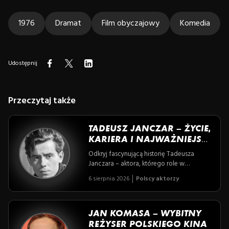
1976
Dramat
Film obyczajowy
Komedia
Udostępnij
Przeczytaj także
TADEUSZ JANCZAR – ŻYCIE,
KARIERA I NAJWAŻNIEJSZE
ROLE
Odkryj fascynującą historię Tadeusza
Janczara – aktora, którego role w
kultowych filmach polskiej szkoły filmowej
6 sierpnia 2026
Polscy aktorzy
na zawsze wpisały się w karty kina, a
osobista walka z chorobą nadała jego
postaciom jeszcze większą autentyczność i
emocjonalną głębię. Przeżyj z nim
JAN KOMASA – WYBITNY
zarówno blaski sceny, jak i cienie
REŻYSER POLSKIEGO KINA