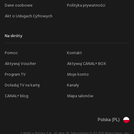
Dane osobowe
Polityka prywatności
Akt o Usługach Cyfrowych
Na skróty
Pomoc
Kontakt
Aktywuj Voucher
Aktywuj CANAL+ BOX
Program TV
Moje konto
Doładuj TV na kartę
Kanały
CANAL+ blog
Mapa salonów
Polska (PL)
CANAL+ Polska S.A., al. gen. W. Sikorskiego 9, 02-758 Warszawa, skr.