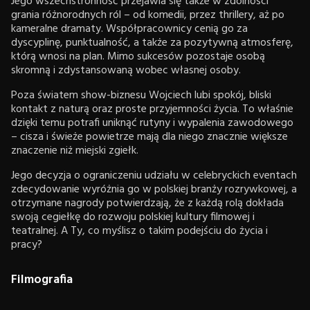
Jego wszechstronność przejawia się także w zdolności
grania różnorodnych ról – od komedii, przez thrillery, aż po
kameralne dramaty. Współpracownicy cenią go za
dyscyplinę, punktualność, a także za pozytywną atmosferę,
którą wnosi na plan. Mimo sukcesów pozostaje osobą
skromną i zdystansowaną wobec własnej osoby.
Poza światem show-biznesu Wojciech lubi spokój, bliski
kontakt z naturą oraz proste przyjemności życia. To właśnie
dzięki temu potrafi uniknąć rutyny i wypalenia zawodowego
– cisza i świeże powietrze mają dla niego znacznie większe
znaczenie niż miejski zgiełk.
Jego decyzja o ograniczeniu udziału w celebryckich eventach
zdecydowanie wyróżnia go w polskiej branży rozrywkowej, a
otrzymane nagrody potwierdzają, że z każdą rolą dokłada
swoją cegiełkę do rozwoju polskiej kultury filmowej i
teatralnej. A Ty, co myślisz o takim podejściu do życia i
pracy?
Filmografia