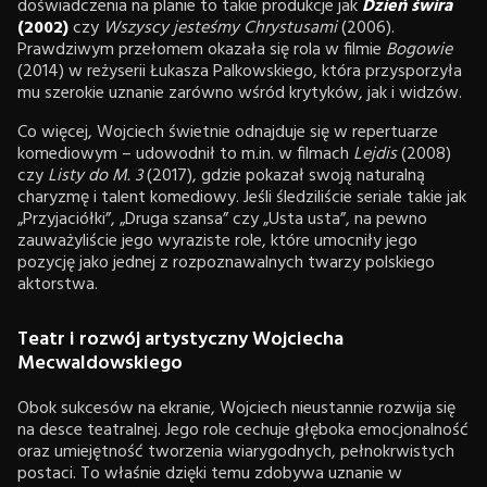
doświadczenia na planie to takie produkcje jak
Dzień świra
(2002)
czy
Wszyscy jesteśmy Chrystusami
(2006).
Prawdziwym przełomem okazała się rola w filmie
Bogowie
(2014) w reżyserii Łukasza Palkowskiego, która przysporzyła
mu szerokie uznanie zarówno wśród krytyków, jak i widzów.
Co więcej, Wojciech świetnie odnajduje się w repertuarze
komediowym – udowodnił to m.in. w filmach
Lejdis
(2008)
czy
Listy do M. 3
(2017), gdzie pokazał swoją naturalną
charyzmę i talent komediowy. Jeśli śledziliście seriale takie jak
„Przyjaciółki”, „Druga szansa” czy „Usta usta”, na pewno
zauważyliście jego wyraziste role, które umocniły jego
pozycję jako jednej z rozpoznawalnych twarzy polskiego
aktorstwa.
Teatr i rozwój artystyczny Wojciecha
Mecwaldowskiego
Obok sukcesów na ekranie, Wojciech nieustannie rozwija się
na desce teatralnej. Jego role cechuje głęboka emocjonalność
oraz umiejętność tworzenia wiarygodnych, pełnokrwistych
postaci. To właśnie dzięki temu zdobywa uznanie w