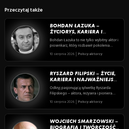
Przeczytaj także
BOHDAN ŁAZUKA –
ŻYCIORYS, KARIERA I
NAJWAŻNIEJSZE FAKTY
Bohdan Łazuka to nie tylko wybitny aktor i
piosenkarz, który rozbawił pokolenia
widzów, lecz także człowiek pełen pasji,
10 sierpnia 2026
Polscy aktorzy
szczerości i niepowtarzalnej lekkości bytu.
Odkryj historię twórcy kultowych filmów i
przebojów, który z humorem i autoironią
potrafił łączyć scenę z życiem osobistym,
RYSZARD FILIPSKI – ŻYCIE,
pozostając legendą polskiej rozrywki.
KARIERA I NAJWAŻNIEJSZE
ROLE AKTORSKIE
Odkryj pasjonującą sylwetkę Ryszarda
Filipskiego – aktora, reżysera i pioniera
polskiego teatru jednego aktora, który
10 sierpnia 2026
Polscy aktorzy
dzięki niezwykłemu zaangażowaniu i
odważnym wyborom artystycznym
pozostawił trwały ślad w historii polskiej
kultury. Przeżyj emocje związane z jego
WOJCIECH SMARZOWSKI –
wyjątkowymi rolami i innowacyjnymi
BIOGRAFIA I TWÓRCZOŚĆ