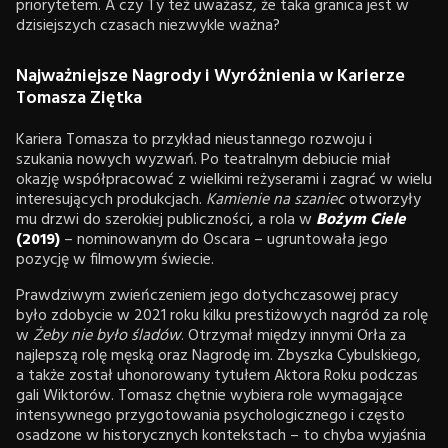
priorytetem. A czy Ty też uważasz, że taka granica jest w
dzisiejszych czasach niezwykle ważna?
Najważniejsze Nagrody i Wyróżnienia w Karierze
Tomasza Ziętka
Kariera Tomasza to przykład nieustannego rozwoju i
szukania nowych wyzwań. Po teatralnym debiucie miał
okazję współpracować z wielkimi reżyserami i zagrać w wielu
interesujących produkcjach.
Kamienie na szaniec
otworzyły
mu drzwi do szerokiej publiczności, a rola w
Bożym Ciele
(2019)
– nominowanym do Oscara – ugruntowała jego
pozycję w filmowym świecie.
Prawdziwym zwieńczeniem jego dotychczasowej pracy
było zdobycie w 2021 roku kilku prestiżowych nagród za rolę
w
Żeby nie było śladów
. Otrzymał między innymi Orła za
najlepszą rolę męską oraz Nagrodę im. Zbyszka Cybulskiego,
a także został uhonorowany tytułem Aktora Roku podczas
gali Wiktorów. Tomasz chętnie wybiera role wymagające
intensywnego przygotowania psychologicznego i często
osadzone w historycznych kontekstach – to chyba wyjaśnia