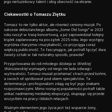
jego nietuzinkowy talent i silną obecność na ekranie.
Ciekawostki o Tomaszu Ziętku
Tomasz to nie tylko aktor, ale również ceniony muzyk. Po
sukcesie debiutanckiego albumu „Some Old Songs” w 2023
roku ruszył w trasę koncertową, a już zapowiedział kolejny
krążek zaplanowany na początek 2025 roku. Jego występy
wyróżnia charyzma i muzykalność, co przyciąga coraz
większą publiczność. To fascynujące, jak potrafi łączyć dwa
światy sztuki w tak naturalny sposób, prawda?
Przygotowania do roli młodego dżokeja w
Wielkiej
Warszawskiej
wymagały od niego nie lada odwagi i
wytrwałości. Tomasz musiał przełamać strach przed końmi,
a swoich sił spróbował pod okiem specjalistów. Ta
determinacja i profesjonalizm zdają się być jego znakami
rozpoznawczymi. Mimo rosnącej popularności potrafi także
unikać nadmiernej medialnej ekspozycji, skupiając się przede
wszystkim na pracy i bliskich relacjach.
Ważnym elementem jego życia jest też wsparcie żony,