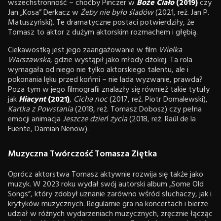
wszechstronność – choćby Pinczer w
Boże Ciało
(2019)
czy
Jan „Kosa” Derkacz w
Żeby nie było śladów
(2021, reż. Jan P.
Matuszyński). Te dramatyczne postaci potwierdziły, że
Tomasz to aktor z dużym aktorskim rozmachem i głębią.
Ciekawostką jest jego zaangażowanie w film
Wielka
Warszawska
, gdzie wystąpił jako młody dżokej. Ta rola
wymagała od niego nie tylko aktorskiego talentu, ale i
pokonania lęku przed końmi – nie lada wyzwanie, prawda?
Poza tym w jego filmografii znalazły się również takie tytuły
jak
Hiacynt
(2021)
,
Cicha noc
(2017, reż. Piotr Domalewski),
Kartka z Powstania
(2018, reż. Tomasz Dobosz) czy pełna
emocji animacja
Jeszcze dzień życia
(2018, reż. Raúl de la
Fuente, Damian Nenow).
Muzyczna Twórczość Tomasza Ziętka
Oprócz aktorstwa Tomasz aktywnie rozwija się także jako
muzyk. W 2023 roku wydał swój autorski album „Some Old
Songs”, który zdobył uznanie zarówno wśród słuchaczy, jak i
krytyków muzycznych. Regularnie gra na koncertach i bierze
udział w różnych wydarzeniach muzycznych, zręcznie łącząc