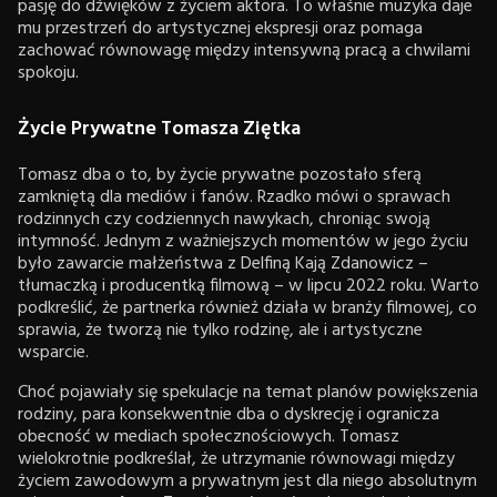
pasję do dźwięków z życiem aktora. To właśnie muzyka daje
mu przestrzeń do artystycznej ekspresji oraz pomaga
zachować równowagę między intensywną pracą a chwilami
spokoju.
Życie Prywatne Tomasza Ziętka
Tomasz dba o to, by życie prywatne pozostało sferą
zamkniętą dla mediów i fanów. Rzadko mówi o sprawach
rodzinnych czy codziennych nawykach, chroniąc swoją
intymność. Jednym z ważniejszych momentów w jego życiu
było zawarcie małżeństwa z Delfiną Kają Zdanowicz –
tłumaczką i producentką filmową – w lipcu 2022 roku. Warto
podkreślić, że partnerka również działa w branży filmowej, co
sprawia, że tworzą nie tylko rodzinę, ale i artystyczne
wsparcie.
Choć pojawiały się spekulacje na temat planów powiększenia
rodziny, para konsekwentnie dba o dyskrecję i ogranicza
obecność w mediach społecznościowych. Tomasz
wielokrotnie podkreślał, że utrzymanie równowagi między
życiem zawodowym a prywatnym jest dla niego absolutnym