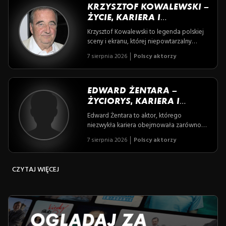
codzienności.
KRZYSZTOF KOWALEWSKI –
ŻYCIE, KARIERA I
OSIĄGNIĘCIA WYBITNEGO
Krzysztof Kowalewski to legenda polskiej
POLSKIEGO AKTORA
sceny i ekranu, której niepowtarzalny
humor i wszechstronny talent rozświetlały
7 sierpnia 2026
Polscy aktorzy
najważniejsze role teatralne i filmowe
przez ponad sześć dekad. Poznaj
fascynującą opowieść o artyście, który nie
tylko bawił miliony, ale także inspirował
EDWARD ŻENTARA –
kolejne pokolenia swoją serdecznością i
ŻYCIORYS, KARIERA I
pasją do sztuki.
WKŁAD W POLSKĄ
Edward Żentara to aktor, którego
KULTURĘ
niezwykła kariera obejmowała zarówno
ekran filmowy, jak i deski teatru, a jego
7 sierpnia 2026
Polscy aktorzy
życiorys pełen jest blasków sukcesów oraz
mrocznych zakamarków duszy artysty.
Zagłęb się w opowieść o człowieku, który
CZYTAJ WIĘCEJ
z pasją oddał się sztuce, nie bojąc się
konfrontacji z własnymi demonami.