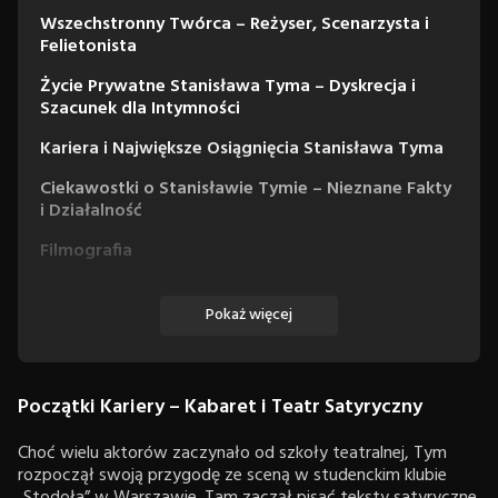
Wszechstronny Twórca – Reżyser, Scenarzysta i
Felietonista
Życie Prywatne Stanisława Tyma – Dyskrecja i
Szacunek dla Intymności
Kariera i Największe Osiągnięcia Stanisława Tyma
Ciekawostki o Stanisławie Tymie – Nieznane Fakty
i Działalność
Filmografia
Filmy
Pokaż więcej
Seriale
Początki Kariery – Kabaret i Teatr Satyryczny
Choć wielu aktorów zaczynało od szkoły teatralnej, Tym
rozpoczął swoją przygodę ze sceną w studenckim klubie
„Stodoła” w Warszawie. Tam zaczął pisać teksty satyryczne