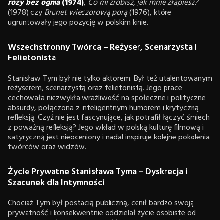
róży bez ognia
(1974)
,
Co mi zrobisz, jak mnie złapiesz?
(1978) czy
Brunet wieczorową porą
(1976), które
ugruntowały jego pozycję w polskim kinie.
Wszechstronny Twórca – Reżyser, Scenarzysta i
Felietonista
Stanisław Tym był nie tylko aktorem. Był też utalentowanym
reżyserem, scenarzystą oraz felietonistą. Jego prace
cechowała niezwykła wrażliwość na społeczne i polityczne
absurdy, połączona z inteligentnym humorem i krytyczną
refleksją. Czyż nie jest fascynujące, jak potrafił łączyć śmiech
z poważną refleksją? Jego wkład w polską kulturę filmową i
satyryczną jest nieoceniony i nadal inspiruje kolejne pokolenia
twórców oraz widzów.
Życie Prywatne Stanisława Tyma – Dyskrecja i
Szacunek dla Intymności
Chociaż Tym był postacią publiczną, cenił bardzo swoją
prywatność i konsekwentnie oddzielał życie osobiste od