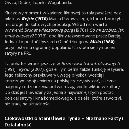
Owca, Dudek, Lopek i Wagabunda.
Kluczowy moment w karierze filmowej to rola pasażera bez
biletu w
Rejsie
(1970)
Marka Piwowskiego, która otworzyła
mu drogę do kultowych produkcji. Wśród nich warto
wymienić
Brunet wieczorową porą
(1976) i
Co mi zrobisz, jak
mnie złapiesz?
(1978), oba filmy reżyserowane przez Bareję.
Jednak to postać Ryszarda Ochódzkiego w
Misiu
(1980)
przyniosła mu ogromną popularność i stała się symbolem
satyry na PRL.
Ta bohater wrócił jeszcze w
Rozmowach kontrolowanych
(1991) i
Ryśiu
(2007), gdzie Tym pełnił także funkcję reżysera.
Jego felietony przykuwały uwagę błyskotliwością i
ironicznym spojrzeniem na polską rzeczywistość, a liczne
nagrody i odznaczenia potwierdzają wielki wkład w kulturę.
Do dziś jest uważany za jedną z najważniejszych postaci
polskiej satyry i kina komediowego, a dzieła, które stworzył,
nie tracą na aktualności.
Ciekawostki o Stanisławie Tymie – Nieznane Fakty i
Działalność