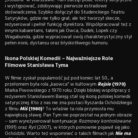
i występować, zdobywając pierwsze estradowe
doświadczenia. Szybko dołączył do Studenckiego Teatru
Satyryków, gdzie nie tylko grał, ale też tworzył skecze,
reżyserował i pełnił funkcję dyrektora. Współpracował też z
innymi kabaretami, takimi jak Owca, Dudek, Lopek czy
Wagabunda, gdzie wypracował swój charakterystyczny styl
pełen ironii, dystansu oraz błyskotliwego humoru.
Ikona Polskiej Komedii – Najważniejsze Role
Filmowe Stanisława Tyma
W filmie zyskał popularność już pod koniec lat 50., a
przełomem była rola „kaowca” w kultowym
Rejsie
(1970)
Marka Piwowskiego z 1970 roku. Dzięki bliskiej współpracy z
reżyserem Stanisławem Bareją stał się ikoną polskiej komedii
satyrycznej. Kto z nas nie zna postaci Ryszarda Ochódzkiego
z filmu
Miś
(1980)
? To właśnie ta rola przyniosła mu
największą sławę. Pan Tym nie poprzestał na jednym obrazie
– sam wyreżyserował kontynuacje
Rozmowy kontrolowane
(1991) oraz
Ryś
(2007), w których ponownie pojawił się jako
Ochódzki. Warto też wspomnieć o takich filmach jak
Nie ma