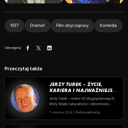
1937
Dramat
Film obyczajowy
Komedia
Udostępnij
Przeczytaj także
JERZY TUREK – ŻYCIE,
KARIERA I NAJWAŻNIEJSZE
ROLE POLSKIEGO AKTORA
Jerzy Turek – mistrz ról drugoplanowych,
który dzięki naturalności i skromności
zapisał się złotymi zgłoskami w historii
7 sierpnia 2026
Polscy aktorzy
polskiego teatru i kina. Poznaj historię
artysty, dla którego nawet najmniejsza rola
stawała się żywym, prawdziwym obrazem