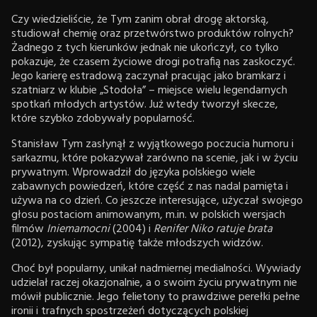
Czy wiedzieliście, że Tym zanim obrał drogę aktorską,
studiował chemię oraz przetwórstwo produktów rolnych?
Żadnego z tych kierunków jednak nie ukończył, co tylko
pokazuje, że czasem życiowe drogi potrafią nas zaskoczyć.
Jego karierę estradową zaczynał pracując jako bramkarz i
szatniarz w klubie „Stodoła” – miejsce wielu legendarnych
spotkań młodych artystów. Już wtedy tworzył skecze,
które szybko zdobywały popularność.
Stanisław Tym zasłynął z wyjątkowego poczucia humoru i
sarkazmu, które pokazywał zarówno na scenie, jak i w życiu
prywatnym. Wprowadził do języka polskiego wiele
zabawnych powiedzeń, które część z nas nadal pamięta i
używa na co dzień. Co jeszcze interesujące, użyczał swojego
głosu postaciom animowanym, m.in. w polskich wersjach
filmów
Iniemamocni
(2004) i
Renifer Niko ratuje brata
(2012), zyskując sympatię także młodszych widzów.
Choć był popularny, unikał nadmiernej medialności. Wywiady
udzielał raczej okazjonalnie, a o swoim życiu prywatnym nie
mówił publicznie. Jego felietony to prawdziwe perełki pełne
ironii i trafnych spostrzeżeń dotyczących polskiej