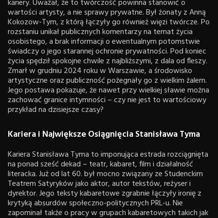
kariery. Uważał, że to twórczość powinna stanowić o
wartości artysty, a nie sprawy prywatne. Był żonaty z Anną
Kokozow-Tym, z którą łączyły go również więzi twórcze. Po
rozstaniu unikał publicznych komentarzy na temat życia
osobistego, a brak informacji o ewentualnym potomstwie
świadczy o jego starannej ochronie prywatności. Pod koniec
życia spędził spokojne chwile z najbliższymi, z dala od fleszy.
Zmarł w grudniu 2024 roku w Warszawie, a środowisko
artystyczne oraz publiczność pożegnały go z wielkim żalem.
Jego postawa pokazuje, że nawet przy wielkiej sławie można
zachować granice intymności – czy nie jest to wartościowy
przykład na dzisiejsze czasy?
Kariera i Największe Osiągnięcia Stanisława Tyma
Kariera Stanisława Tyma to imponująca estrada rozciągnięta
na ponad sześć dekad – teatr, kabaret, film i działalność
literacka. Już od lat 60. był mocno związany ze Studenckim
Teatrem Satyryków jako aktor, autor tekstów, reżyser i
dyrektor. Jego teksty kabaretowe zgrabnie łączyły ironię z
krytyką absurdów społeczno-politycznych PRL-u. Nie
zapominał także o pracy w grupach kabaretowych takich jak