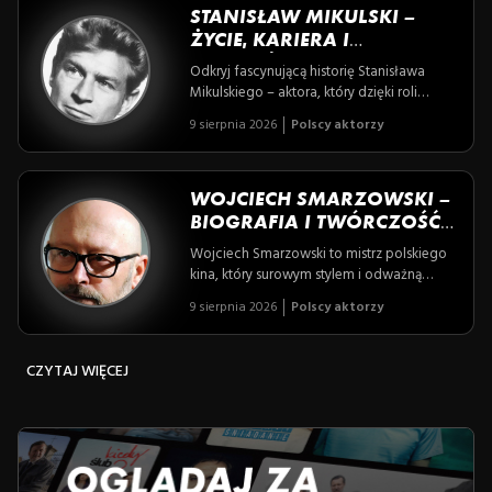
rozbrzmiewały zarówno na dużym ekranie,
STANISŁAW MIKULSKI –
jak i w sercach milionów Polaków.
ŻYCIE, KARIERA I
NAJWAŻNIEJSZE ROLE
Odkryj fascynującą historię Stanisława
Mikulskiego – aktora, który dzięki roli
nieustraszonego Hansa Klossa stał się
9 sierpnia 2026
Polscy aktorzy
legendą polskiego kina i telewizji. Poznaj
kulisy jego niezwykłej kariery, pełnej
artystycznych wyzwań i osobistych
dramatów, które uczyniły go ikoną
WOJCIECH SMARZOWSKI –
pokoleń.
BIOGRAFIA I TWÓRCZOŚĆ
WYBITNEGO POLSKIEGO
Wojciech Smarzowski to mistrz polskiego
REŻYSERA
kina, który surowym stylem i odważną
tematyką rozbija tabu, odsłaniając bolesne
9 sierpnia 2026
Polscy aktorzy
prawdy o historii i współczesności Polski.
Poznaj twórcę, którego filmy poruszają,
prowokują i na długo zapadają w pamięć.
CZYTAJ WIĘCEJ