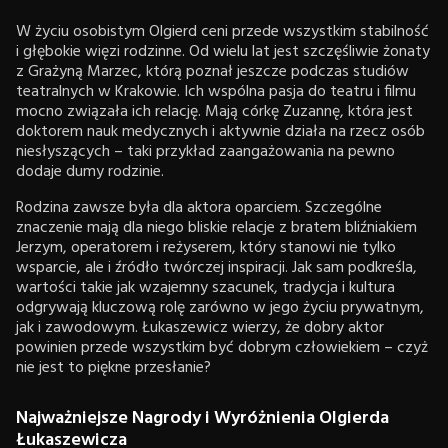
W życiu osobistym Olgierd ceni przede wszystkim stabilność
i głębokie więzi rodzinne. Od wielu lat jest szczęśliwie żonaty
z Grażyną Marzec, którą poznał jeszcze podczas studiów
teatralnych w Krakowie. Ich wspólna pasja do teatru i filmu
mocno związała ich relację. Mają córkę Zuzannę, która jest
doktorem nauk medycznych i aktywnie działa na rzecz osób
niesłyszących – taki przykład zaangażowania na pewno
dodaje dumy rodzinie.
Rodzina zawsze była dla aktora oparciem. Szczególne
znaczenie mają dla niego bliskie relacje z bratem bliźniakiem
Jerzym, operatorem i reżyserem, który stanowi nie tylko
wsparcie, ale i źródło twórczej inspiracji. Jak sam podkreśla,
wartości takie jak wzajemny szacunek, tradycja i kultura
odgrywają kluczową rolę zarówno w jego życiu prywatnym,
jak i zawodowym. Łukaszewicz wierzy, że dobry aktor
powinien przede wszystkim być dobrym człowiekiem – czyż
nie jest to piękne przesłanie?
Najważniejsze Nagrody i Wyróżnienia Olgierda
Łukaszewicza