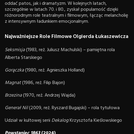
oddać patos, jak i dramatyzm. W kolejnych latach,
szczególnie w latach 70. i 80., zyskał popularność dzięki
różnorodnym role teatralnym i filmowym, łącząc melancholię
z intensywnym ładunkiem emocjonalnym.
Najważniejsze Role Filmowe Olgierda Łukaszewicza
Seksmisja
(1983, reż. Juliusz Machulski) – pamiętna rola
Alberta Starskiego
Gorączka
(1980, reż. Agnieszka Holland)
Magnat
(1986, reż. Filip Bajon)
Brzezina
(1970, reż. Andrzej Wajda)
Generał Nil
(2009, reż. Ryszard Bugajski) – rola tytułowa
Udział w kultowej serii
Dekalog
Krzysztofa Kieślowskiego
Powstaniec 1863
(2024)