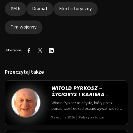
1946
Dramat
Film historyczny
Film wojenny
Udostępnij
Przeczytaj także
WITOLD PYRKOSZ –
ŻYCIORYS I KARIERA
WYBITNEGO POLSKIEGO
Witold Pyrkosz to artysta, który przez
AKTORA
ponad sześć dekad oczarowywał widzów
swoimi niezapomnianymi kreacjami – od
9 sierpnia 2026
Polscy aktorzy
bohaterskiego Franka Wichury po
ciepłego Lucjana Mostowiaka. Odkryj
historię człowieka, którego głos i humor