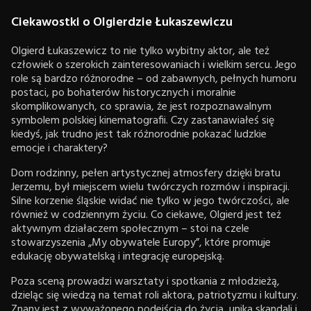
Ciekawostki o Olgierdzie Łukaszewiczu
Olgierd Łukaszewicz to nie tylko wybitny aktor, ale też
człowiek o szerokich zainteresowaniach i wielkim sercu. Jego
role są bardzo różnorodne – od zabawnych, pełnych humoru
postaci, po bohaterów historycznych i moralnie
skomplikowanych, co sprawia, że jest rozpoznawalnym
symbolem polskiej kinematografii. Czy zastanawiałeś się
kiedyś, jak trudno jest tak różnorodnie pokazać ludzkie
emocje i charaktery?
Dom rodzinny, pełen artystycznej atmosfery dzięki bratu
Jerzemu, był miejscem wielu twórczych rozmów i inspiracji.
Silne korzenie śląskie widać nie tylko w jego twórczości, ale
również w codziennym życiu. Co ciekawe, Olgierd jest też
aktywnym działaczem społecznym – stoi na czele
stowarzyszenia „My obywatele Europy”, które promuje
edukację obywatelską i integrację europejską.
Poza sceną prowadzi warsztaty i spotkania z młodzieżą,
dzieląc się wiedzą na temat roli aktora, patriotyzmu i kultury.
Znany jest z wyważonego podejścia do życia, unika skandali i