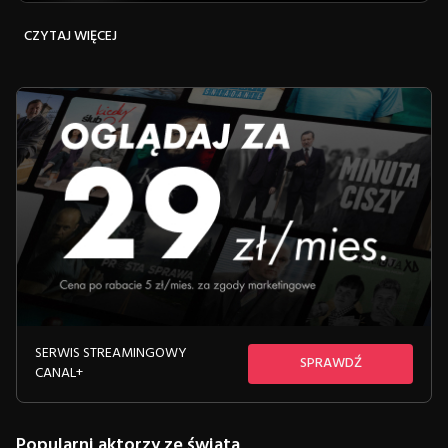
ciepłego Lucjana Mostowiaka. Odkryj
historię człowieka, którego głos i humor
CZYTAJ WIĘCEJ
rozbrzmiewały zarówno na dużym ekranie,
jak i w sercach milionów Polaków.
SERWIS STREAMINGOWY
SPRAWDŹ
CANAL+
Popularni aktorzy ze świata