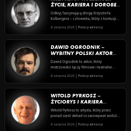
ŻYCIE, KARIERA I DOROBEK
ARTYSTYCZNY
Odkryj fascynującą drogę Krzysztofa
Kolbergera – człowieka, który z kontuzji
sportowej wyprowadził niezłomną pasję
8 sierpnia 2026
Polscy aktorzy
do aktorstwa, tworząc pamiętne role na
scenie i ekranie, jednocześnie będąc
symbolem odwagi w obliczu życiowych
trudności. Poznaj artystę, dla którego
DAWID OGRODNIK –
sztuka była nie tylko zawodem, ale także
WYBITNY POLSKI AKTOR
duchową podróżą pełną wartości i
FILMOWY I TEATRALNY
Dawid Ogrodnik to aktor, który
zaangażowania.
mistrzowsko łączy filmowe i teatralne
kreacje, nie bojąc się trudnych ról i
8 sierpnia 2026
Polscy aktorzy
wyzwań, które poruszają ważne tematy
społeczne. Poznaj historię człowieka, dla
którego sztuka to nie tylko zawód, lecz
także misja i sposób na wspieranie
WITOLD PYRKOSZ –
psychicznego dobrostanu.
ŻYCIORYS I KARIERA
WYBITNEGO POLSKIEGO
Witold Pyrkosz to artysta, który przez
AKTORA
ponad sześć dekad oczarowywał widzów
swoimi niezapomnianymi kreacjami – od
8 sierpnia 2026
Polscy aktorzy
bohaterskiego Franka Wichury po