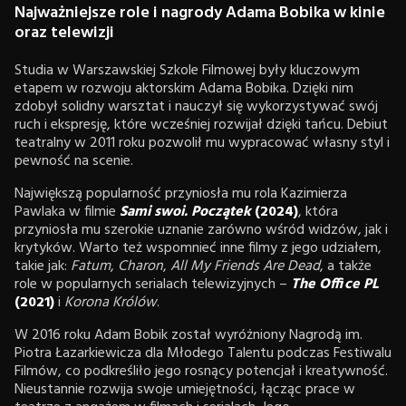
Najważniejsze role i nagrody Adama Bobika w kinie
oraz telewizji
Studia w Warszawskiej Szkole Filmowej były kluczowym
etapem w rozwoju aktorskim Adama Bobika. Dzięki nim
zdobył solidny warsztat i nauczył się wykorzystywać swój
ruch i ekspresję, które wcześniej rozwijał dzięki tańcu. Debiut
teatralny w 2011 roku pozwolił mu wypracować własny styl i
pewność na scenie.
Największą popularność przyniosła mu rola Kazimierza
Pawlaka w filmie
Sami swoi. Początek
(2024)
, która
przyniosła mu szerokie uznanie zarówno wśród widzów, jak i
krytyków. Warto też wspomnieć inne filmy z jego udziałem,
takie jak:
Fatum
,
Charon
,
All My Friends Are Dead
, a także
role w popularnych serialach telewizyjnych –
The Office PL
(2021)
i
Korona Królów
.
W 2016 roku Adam Bobik został wyróżniony Nagrodą im.
Piotra Łazarkiewicza dla Młodego Talentu podczas Festiwalu
Filmów, co podkreśliło jego rosnący potencjał i kreatywność.
Nieustannie rozwija swoje umiejętności, łącząc prace w