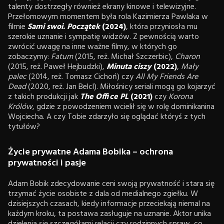
talenty dostrzegły również ekrany kinowe i telewizyjne.
Przełomowym momentem była rola Kazimierza Pawlaka w
filmie
Sami swoi. Początek
(2024)
, która przyniosła mu
szerokie uznanie i sympatię widzów. Z pewnością warto
zwrócić uwagę na inne ważne filmy, w których go
zobaczymy:
Fatum
(2015, reż. Michał Szczerbic),
Charon
(2015, reż. Paweł Hejbudzki),
Minuta ciszy
(2022)
,
Mały
palec
(2014, reż. Tomasz Cichoń) czy
All My Friends Are
Dead
(2020, reż. Jan Belcl). Miłośnicy seriali mogą go kojarzyć
z takich produkcji jak
The Office PL
(2021)
czy
Korona
Królów
, gdzie z powodzeniem wcielił się w rolę dominikanina
Wojciecha. A czy Tobie zdarzyło się oglądać któryś z tych
tytułów?
Życie prywatne Adama Bobika – ochrona
prywatności i pasje
Adam Bobik zdecydowanie ceni swoją prywatność i stara się
trzymać życie osobiste z dala od medialnego zgiełku. W
dzisiejszych czasach, kiedy informacje przeciekają niemal na
każdym kroku, ta postawa zasługuje na uznanie. Aktor unika
dzielenia się szczegółami relacji czy rodzinnych spraw, co