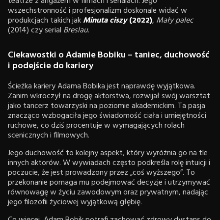
teatrze z angażem w filmach i serialach. Jego
wszechstronność i profesjonalizm doskonale widać w
produkcjach takich jak
Minuta ciszy
(2022)
,
Mały palec
(2014) czy serial
Breslau
.
Ciekawostki o Adamie Bobiku – taniec, duchowość
i podejście do kariery
Ścieżka kariery Adama Bobika jest naprawdę wyjątkowa.
Zanim wkroczył na drogę aktorstwa, rozwijał swój warsztat
jako tancerz towarzyski na poziomie akademickim. Ta pasja
znacząco wzbogaciła jego świadomość ciała i umiejętności
ruchowe, co dziś procentuje w wymagających rolach
scenicznych i filmowych.
Jego duchowość to kolejny aspekt, który wyróżnia go na tle
innych aktorów. W wywiadach często podkreśla rolę intuicji i
poczucie, że jest prowadzony przez „coś wyższego”. To
przekonanie pomaga mu podejmować decyzje i utrzymywać
równowagę w życiu zawodowym oraz prywatnym, nadając
jego filozofii życiowej wyjątkową głębię.
Co więcej, Adam Bobik potrafi zachować zdrowy dystans do