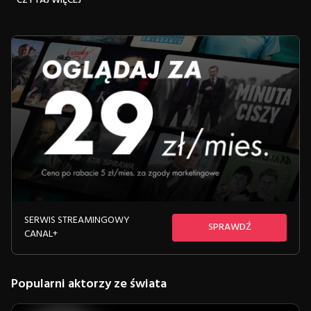
CZYTAJ WIĘCEJ
łączyła komedię z dramatem, twórczość z
duchowością, i jak stała się wzorem siły
oraz autentyczności na ekranie i poza nim.
SERWIS STREAMINGOWY
SPRAWDŹ
CANAL+
Popularni aktorzy ze świata