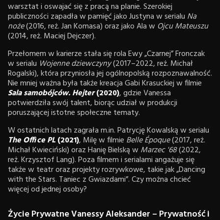
warsztat i oswajać się z pracą na planie. Szerokiej
publiczności zapadła w pamięć jako Justyna w serialu
Na
noże
(2016, reż. Jan Komasa) oraz jako Ala w
Ojcu Mateuszu
(2014, reż. Maciej Dejczer).
Przełomem w karierze stała się rola Ewy „Czarnej” Fronczak
w serialu
Wojenne dziewczyny
(2017–2022, reż. Michał
Rogalski), która przyniosła jej ogólnopolską rozpoznawalność.
Nie mniej ważna była także kreacja Gabi Krasuckiej w filmie
Sala samobójców. Hejter
(2020)
, gdzie Vanessa
potwierdziła swój talent, biorąc udział w produkcji
poruszającej istotne społeczne tematy.
W ostatnich latach zagrała m.in. Patrycję Kowalską w serialu
The Office PL
(2021)
, Milę w filmie
Belle Époque
(2017, reż.
Michał Kwieciński) oraz Hanię Bielską w
Marzec '68
(2022,
reż. Krzysztof Lang). Poza filmem i serialami angażuje się
także w teatr oraz projekty rozrywkowe, takie jak „Dancing
with the Stars. Taniec z Gwiazdami”. Czy można chcieć
więcej od jednej osoby?
Życie Prywatne Vanessy Aleksander – Prywatność i