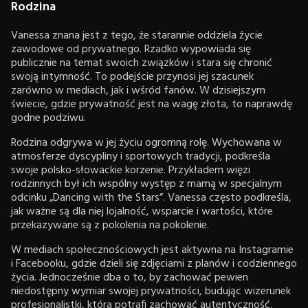
Rodzina
Vanessa znana jest z tego, że starannie oddziela życie
zawodowe od prywatnego. Rzadko wypowiada się
publicznie na temat swoich związków i stara się chronić
swoją intymność. To podejście przynosi jej szacunek
zarówno w mediach, jak i wśród fanów. W dzisiejszym
świecie, gdzie prywatność jest na wagę złota, to naprawdę
godne podziwu.
Rodzina odgrywa w jej życiu ogromną rolę. Wychowana w
atmosferze dyscypliny i sportowych tradycji, podkreśla
swoje polsko-słowackie korzenie. Przykładem więzi
rodzinnych był ich wspólny występ z mamą w specjalnym
odcinku „Dancing with the Stars”. Vanessa często podkreśla,
jak ważne są dla niej lojalność, wsparcie i wartości, które
przekazywane są z pokolenia na pokolenie.
W mediach społecznościowych jest aktywna na Instagramie
i Facebooku, gdzie dzieli się zdjęciami z planów i codziennego
życia. Jednocześnie dba o to, by zachować pewien
niedostępny wymiar swojej prywatności, budując wizerunek
profesjonalistki, która potrafi zachować autentyczność.