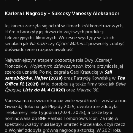
Kariera i Nagrody – Sukcesy Vanessy Aleksander
Jej kariera zaczęła się od ról w filmach krótkometrażowych,
które otworzyły jej drzwi do większych produkcji
telewizyjnych i filmowych. Wczesne występy w takich
serialach jak
Na noże
czy
Ojciec Mateusz
pozwoliły zdobyć
doświadczenie i rozpoznawalność.
Najważniejszym etapem pozostaje rola Ewy „Czarnej”
Fronczak w
Wojennych dziewczynach
, która przyniosła jej
szerokie uznanie. Po niej zagrała Gabi Krasucką w
Sali
samobójców. Hejter
(2020)
oraz Patrycję Kowalską w
The
Office PL
(2021)
. W jej dorobku są także filmy takie jak
Belle
Époque
,
Listy do M. 4
(2020)
oraz
Marzec '68
.
Vanessa ma na swoim koncie wiele wyróżnień – została m.in.
Gwiazdą Roku na gali Plejady 2025, dwukrotnie zdobyła
Telekamery Tele Tygodnia (2024, 2025), a także była
nominowana do BNP Paribas Tomorrow’s Icon. Za rolę w
spektaklu „Każdy musi kiedyś umrzeć Porcelanko, czyli rzecz
o Wojnie” zdobyła główną nagrodę aktorską. W 2021 roku