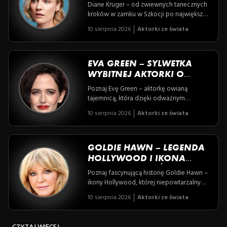
MIĘDZYNARODOWEJ
Diane Kruger – od zwiewnych tanecznych
SŁAWIE
kroków w zamku w Szkocji po największe
ekrany świata – to opowieść o niezwykłej
10 sierpnia 2026
Aktorki ze świata
przemianie i nieustającej pasji do sztuki.
Poznaj aktorkę, która dzięki talentowi,
determinacji i unikalnemu podejściu do
życia, zdobyła serca widzów na całym
EVA GREEN – SYLWETKA
globie.
WYBITNEJ AKTORKI O
MIĘDZYNARODOWEJ
Poznaj Evę Green – aktorkę owianą
RENOMIE
tajemnicą, która dzięki odważnym
wyborom i złożonym rolom zdobyła
10 sierpnia 2026
Aktorki ze świata
międzynarodową sławę, łącząc europejską
finezję z hollywoodzkim blaskiem. Odkryj,
jak pasja, niezwykłe pochodzenie i
artystyczna wrażliwość ukształtowały
GOLDIE HAWN – LEGENDA
jedną z najciekawszych gwiazd
HOLLYWOOD I IKONA
współczesnego kina.
KINA AMERYKAŃSKIEGO
Poznaj fascynującą historię Goldie Hawn –
ikony Hollywood, której niepowtarzalny
urok i talent zdobyły serca widzów na
10 sierpnia 2026
Aktorki ze świata
całym świecie, a życie pełne jest zarówno
wielkich sukcesów, jak i osobistych,
inspirujących relacji. Odkryj, jak aktorka