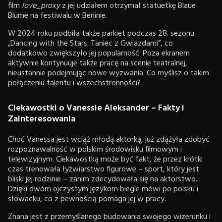
film
love_proxy
z jej udziałem otrzymał statuetkę Blaue
Blume na festiwalu w Berlinie.
W 2024 roku podbiła także parkiet podczas 28. sezonu
„Dancing with the Stars. Taniec z Gwiazdami”, co
dodatkowo zwiększyło jej popularność. Poza ekranem
aktywnie kontynuuje także pracę na scenie teatralnej,
nieustannie podejmując nowe wyzwania. Co myślisz o takim
połączeniu talentu i wszechstronności?
Ciekawostki o Vanessie Aleksander – Fakty i
Zainteresowania
Choć Vanessa jest wciąż młodą aktorką, już zdążyła zdobyć
rozpoznawalność w polskim środowisku filmowym i
telewizyjnym. Ciekawostką może być fakt, że przez krótki
czas trenowała łyżwiarstwo figurowe – sport, który jest
bliski jej rodzinie – zanim zdecydowała się na aktorstwo.
Dzięki dwóm ojczystym językom biegle mówi po polsku i
słowacku, co z pewnością pomaga jej w pracy.
Znana jest z przemyślanego budowania swojego wizerunku i