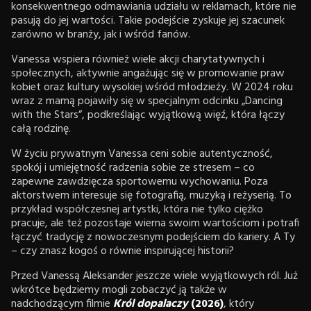
konsekwentnego odmawiania udziału w reklamach, które nie
pasują do jej wartości. Takie podejście zyskuje jej szacunek
zarówno w branży, jak i wśród fanów.
Vanessa wspiera również wiele akcji charytatywnych i
społecznych, aktywnie angażując się w promowanie praw
kobiet oraz kultury wysokiej wśród młodzieży. W 2024 roku
wraz z mamą pojawiły się w specjalnym odcinku „Dancing
with the Stars”, podkreślając wyjątkową więź, która łączy
całą rodzinę.
W życiu prywatnym Vanessa ceni sobie autentyczność,
spokój i umiejętność radzenia sobie ze stresem – co
zapewne zawdzięcza sportowemu wychowaniu. Poza
aktorstwem interesuje się fotografią, muzyką i reżyserią. To
przykład współczesnej artystki, która nie tylko ciężko
pracuje, ale też pozostaje wierna swoim wartościom i potrafi
łączyć tradycję z nowoczesnym podejściem do kariery. A Ty
– czy znasz kogoś o równie inspirującej historii?
Przed Vanessą Aleksander jeszcze wiele wyjątkowych ról. Już
wkrótce będziemy mogli zobaczyć ją także w
nadchodzącym filmie
Król dopalaczy
(2026)
, który