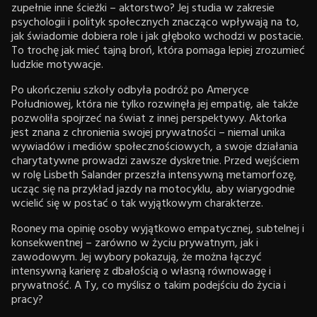
zupełnie inne ścieżki – aktorstwo? Jej studia w zakresie
psychologii i polityk społecznych znacząco wpływają na to,
jak świadomie dobiera role i jak głęboko wchodzi w postacie.
To trochę jak mieć tajną broń, która pomaga lepiej zrozumieć
ludzkie motywacje.
Po ukończeniu szkoły odbyła podróż po Ameryce
Południowej, która nie tylko rozwinęła jej empatię, ale także
pozwoliła spojrzeć na świat z innej perspektywy. Aktorka
jest znana z chronienia swojej prywatności – niemal unika
wywiadów i mediów społecznościowych, a swoje działania
charytatywne prowadzi zawsze dyskretnie. Przed wejściem
w rolę Lisbeth Salander przeszła intensywną metamorfozę,
ucząc się na przykład jazdy na motocyklu, aby wiarygodnie
wcielić się w postać o tak wyjątkowym charakterze.
Rooney ma opinię osoby wyjątkowo empatycznej, subtelnej i
konsekwentnej – zarówno w życiu prywatnym, jak i
zawodowym. Jej wybory pokazują, że można łączyć
intensywną karierę z dbałością o własną równowagę i
prywatność. A Ty, co myślisz o takim podejściu do życia i
pracy?