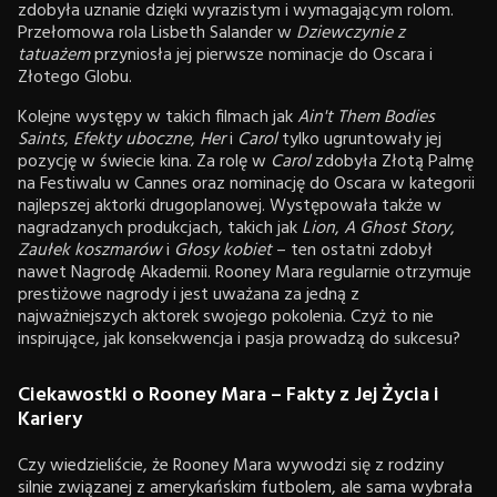
zdobyła uznanie dzięki wyrazistym i wymagającym rolom.
Przełomowa rola Lisbeth Salander w
Dziewczynie z
tatuażem
przyniosła jej pierwsze nominacje do Oscara i
Złotego Globu.
Kolejne występy w takich filmach jak
Ain't Them Bodies
Saints
,
Efekty uboczne
,
Her
i
Carol
tylko ugruntowały jej
pozycję w świecie kina. Za rolę w
Carol
zdobyła Złotą Palmę
na Festiwalu w Cannes oraz nominację do Oscara w kategorii
najlepszej aktorki drugoplanowej. Występowała także w
nagradzanych produkcjach, takich jak
Lion
,
A Ghost Story
,
Zaułek koszmarów
i
Głosy kobiet
– ten ostatni zdobył
nawet Nagrodę Akademii. Rooney Mara regularnie otrzymuje
prestiżowe nagrody i jest uważana za jedną z
najważniejszych aktorek swojego pokolenia. Czyż to nie
inspirujące, jak konsekwencja i pasja prowadzą do sukcesu?
Ciekawostki o Rooney Mara – Fakty z Jej Życia i
Kariery
Czy wiedzieliście, że Rooney Mara wywodzi się z rodziny
silnie związanej z amerykańskim futbolem, ale sama wybrała