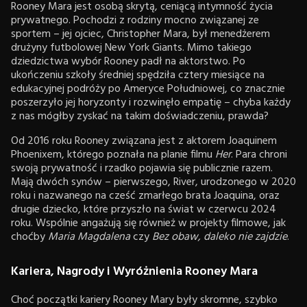
Rooney Mara jest osobą skrytą, ceniącą intymność życia
prywatnego. Pochodzi z rodziny mocno związanej ze
sportem – jej ojciec, Christopher Mara, był menedżerem
drużyny futbolowej New York Giants. Mimo takiego
dziedzictwa wybór Rooney padł na aktorstwo. Po
ukończeniu szkoły średniej spędziła cztery miesiące na
edukacyjnej podróży po Ameryce Południowej, co znacznie
poszerzyło jej horyzonty i rozwinęło empatię – chyba każdy
z nas mógłby zyskać na takim doświadczeniu, prawda?
Od 2016 roku Rooney związana jest z aktorem Joaquinem
Phoenixem, którego poznała na planie filmu
Her
. Para chroni
swoją prywatność i rzadko pojawia się publicznie razem.
Mają dwóch synów – pierwszego, River, urodzonego w 2020
roku i nazwanego na cześć zmarłego brata Joaquina, oraz
drugie dziecko, które przyszło na świat w czerwcu 2024
roku. Wspólnie angażują się również w projekty filmowe, jak
choćby
Maria Magdalena
czy
Bez obaw, daleko nie zajdzie
.
Kariera, Nagrody i Wyróżnienia Rooney Mara
Choć początki kariery Rooney Mary były skromne, szybko