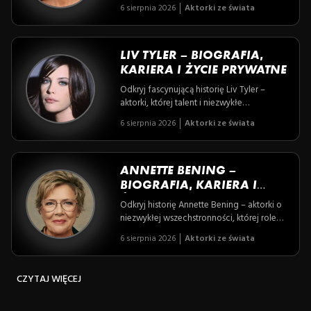
Londynie, przez pamiętne role w kinie, aż
6 sierpnia 2026
Aktorki ze świata
po walkę o równość i ochronę środowiska.
Poznaj aktorkę, która z pasją łamie
stereotypy, inspirując do odwagi i
autentyczności na każdej scenie życia.
LIV TYLER – BIOGRAFIA,
KARIERA I ŻYCIE PRYWATNE
Odkryj fascynującą historię Liv Tyler –
aktorki, której talent i niezwykłe
pochodzenie zaprowadziły ją na szczyty
6 sierpnia 2026
Aktorki ze świata
kina fantasy, a rodzinne tajemnice uczyniły
jej życie równie barwnym jak role na
ekranie. Pozwól się porwać opowieści o
kobiecie, która łączy świat wielkich
ANNETTE BENING –
produkcji z czułością i siłą rodzinnych
BIOGRAFIA, KARIERA I
więzi.
ŻYCIE PRYWATNE
Odkryj historię Annette Bening – aktorki o
niezwykłej wszechstronności, której role
filmowe i teatralne zachwycają od ponad
6 sierpnia 2026
Aktorki ze świata
trzech dekad, łącząc głębię emocji z
niezłomnym profesjonalizmem. Poznaj
artystkę, która mimo sławy potrafiła
CZYTAJ WIĘCEJ
zachować prywatność i w pełni oddać się
życiu rodzinnemu.