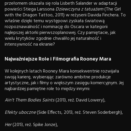
przełomem okazała się rola Lisbeth Salander w adaptacji
powieści Stiega Larssona
Dziewczyna z tatuażem
(The Girl
with the Dragon Tattoo, 2011) w reżyserii Davida Finchera. To
właśnie dzięki temu występowi zyskała światową
rozpoznawalność i nominację do Oscara w kategorii
najlepszej aktorki pierwszoplanowej. Czy pamiętacie, jak
wielu krytyków zgodnie chwaliło jej naturalność i
intensywność na ekranie?
Najważniejsze Role i Filmografia Rooney Mara
W kolejnych latach Rooney Mara konsekwentnie rozwijała
swoją karierę, wybierając zarówno ambitne produkcje
artystyczne, jak i filmy o większym zasięgu komercyjnym. Jej
najbardziej pamiętne role to między innymi:
Ain't Them Bodies Saints
(2013, reż. David Lowery),
Efekty uboczne
(Side Effects, 2013, reż. Steven Soderbergh),
Her
(2013, reż. Spike Jonze),