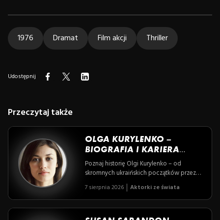
1976
Dramat
Film akcji
Thriller
Udostępnij
Przeczytaj także
OLGA KURYLENKO –
BIOGRAFIA I KARIERA
AKTORSKA
Poznaj historię Olgi Kurylenko – od
skromnych ukraińskich początków przez
światowe wybiegi Paryża aż po rolę
7 sierpnia 2026
Aktorki ze świata
niezłomnej agentki 007 w „Quantum of
Solace”. To opowieść o niezwykłej pasji,
determinacji i sile kobiety, która nie boi się
wyzwań zarówno na ekranie, jak i w życiu.