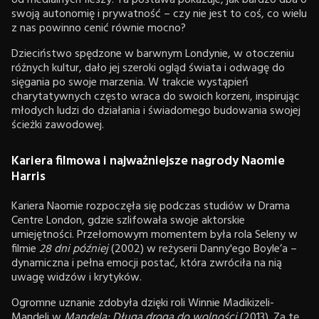
swoją autonomię i prywatność – czy nie jest to coś, co wielu
z nas powinno cenić równie mocno?
Dzieciństwo spędzone w barwnym Londynie, w otoczeniu
różnych kultur, dało jej szeroki ogląd świata i odwagę do
sięgania po swoje marzenia. W trakcie wystąpień
charytatywnych często wraca do swoich korzeni, inspirując
młodych ludzi do działania i świadomego budowania swojej
ścieżki zawodowej.
Kariera filmowa i najważniejsze nagrody Naomie
Harris
Kariera Naomie rozpoczęła się podczas studiów w Drama
Centre London, gdzie szlifowała swoje aktorskie
umiejętności. Przełomowym momentem była rola Seleny w
filmie
28 dni później
(2002) w reżyserii Danny'ego Boyle’a –
dynamiczna i pełna emocji postać, która zwróciła na nią
uwagę widzów i krytyków.
Ogromne uznanie zdobyła dzięki roli Winnie Madikizeli-
Mandeli w
Mandela: Długa droga do wolności
(2013). Za tę