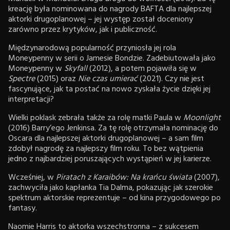
kreację była nominowana do nagrody BAFTA dla najlepszej
aktorki drugoplanowej – jej występ został doceniony
zarówno przez krytyków, jak i publiczność.
Międzynarodową popularność przyniosła jej rola
Moneypenny w serii o Jamesie Bondzie. Zadebiutowała jako
Moneypenny w
Skyfall
(2012), a potem pojawiła się w
Spectre
(2015) oraz
Nie czas umierać
(2021). Czy nie jest
fascynujące, jak ta postać na nowo zyskała życie dzięki jej
interpretacji?
Wielki poklask zebrała także za rolę matki Paula w
Moonlight
(2016) Barry’ego Jenkinsa. Za tę rolę otrzymała nominację do
Oscara dla najlepszej aktorki drugoplanowej – a sam film
zdobył nagrodę za najlepszy film roku. To bez wątpienia
jedno z najbardziej poruszających wystąpień w jej karierze.
Wcześniej, w
Piratach z Karaibów: Na krańcu świata
(2007),
zachwyciła jako kapłanka Tia Dalma, pokazując jak szerokie
spektrum aktorskie reprezentuje – od kina przygodowego po
fantasy.
Naomie Harris to aktorka wszechstronna – z sukcesem