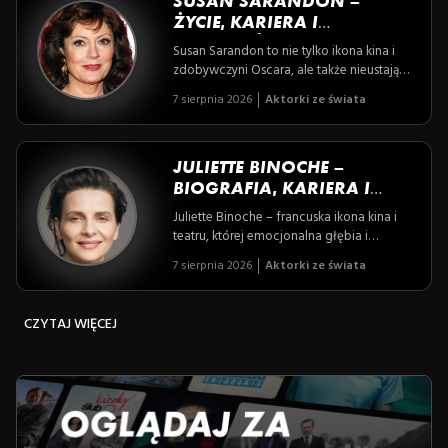
SUSAN SARANDON –
ŻYCIE, KARIERA I
ZAANGAŻOWANIE
Susan Sarandon to nie tylko ikona kina i
SPOŁECZNE
zdobywczyni Oscara, ale także nieustająca
bojowniczka o prawa człowieka i ochronę
7 sierpnia 2026
Aktorki ze świata
środowiska. Poznaj historię kobiety, która
łączy artystyczną pasję z odwagą by
zmieniać świat na lepsze.
JULIETTE BINOCHE –
BIOGRAFIA, KARIERA I
CIEKAWOSTKI
Juliette Binoche – francuska ikona kina i
teatru, której emocjonalna głębia i
artystyczna odwaga zdobyły serca
7 sierpnia 2026
Aktorki ze świata
widzów na całym świecie. Odkryj
fascynującą historię aktorki, która łączy
pasję do sztuki z zaangażowaniem
CZYTAJ WIĘCEJ
społecznym, pozostając symbolem
autentyczności i twórczej niezłomności.