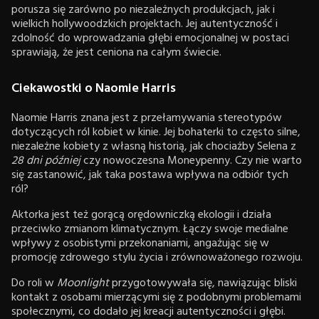
porusza się zarówno po niezależnych produkcjach, jak i
wielkich hollywoodzkich projektach. Jej autentyczność i
zdolność do wprowadzania głębi emocjonalnej w postaci
sprawiają, że jest ceniona na całym świecie.
Ciekawostki o Naomie Harris
Naomie Harris znana jest z przełamywania stereotypów
dotyczących ról kobiet w kinie. Jej bohaterki to często silne,
niezależne kobiety z własną historią, jak chociażby Selena z
28 dni później
czy nowoczesna Moneypenny. Czy nie warto
się zastanowić, jak taka postawa wpływa na odbiór tych
ról?
Aktorka jest też gorącą orędowniczką ekologii i działa
przeciwko zmianom klimatycznym. Łączy swoje medialne
wpływy z osobistymi przekonaniami, angażując się w
promocję zdrowego stylu życia i zrównoważonego rozwoju.
Do roli w
Moonlight
przygotowywała się, nawiązując bliski
kontakt z osobami mierzącymi się z podobnymi problemami
społecznymi, co dodało jej kreacji autentyczności i głębi.