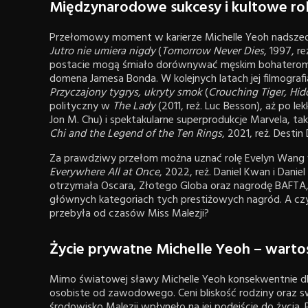
Międzynarodowe sukcesy i kultowe rol
Przełomowy moment w karierze Michelle Yeoh nadszedł 
Jutro nie umiera nigdy
(
Tomorrow Never Dies
, 1997, r
postacie mogą śmiało dorównywać męskim bohaterom kina
domena Jamesa Bonda. W kolejnych latach jej filmografi
Przyczajony tygrys, ukryty smok
(
Crouching Tiger, Hi
polityczny w
The Lady
(2011, reż. Luc Besson), aż po 
Jon M. Chu) i spektakularne superprodukcje Marvela, tak
Chi and the Legend of the Ten Rings
, 2021, reż. Destin
Za prawdziwy przełom można uznać rolę Evelyn Wang 
Everywhere All at Once
, 2022, reż. Daniel Kwan i Danie
otrzymała Oscara, Złotego Globa oraz nagrodę BAFTA, 
głównych kategoriach tych prestiżowych nagród. A czy
przebyła od czasów Miss Malezji?
Życie prywatne Michelle Yeoh – wartoś
Mimo światowej sławy Michelle Yeoh konsekwentnie db
osobiste od zawodowego. Ceni bliskość rodziny oraz sw
środowisko Malezji wpłynęło na jej podejście do życia.