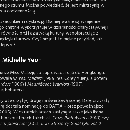
alnego szumu. Można powiedzieć, że jest mistrzynią w
 a codziennością.
szacunkiem i dyskrecją. Dla niej ważne są wzajemne
o chętnie wykorzystuje w działalności charytatywnej i
 równość płci i azjatycką kulturę, współpracując z
dzykulturowy. Czyż nie jest to piękny przykład, jak
 lepsze?
ia Michelle Yeoh
ursie Miss Malezji, co zaprowadziło ją do Hongkongu,
utowała w
Yes, Madam
(1985, reż. Corey Yuen), a potem
rriors
(1986) i
Magnificent Warriors
(1987),
j bohaterki.
ry otworzył jej drogę na światową scenę. Dalej przyszły
órą dostała nominację do BAFTA – oraz poważniejsze
2005). W ostatnich latach zasłynęła także jako ikona
w blockbusterach takich jak
Crazy Rich Asians
(2018) czy
ciu pierścieni
(2021) oraz
Strażnicy Galaktyki vol. 2