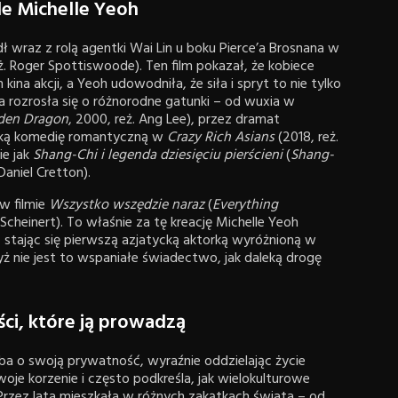
e Michelle Yeoh
wraz z rolą agentki Wai Lin u boku Pierce’a Brosnana w
eż. Roger Spottiswoode). Ten film pokazał, że kobiece
 akcji, a Yeoh udowodniła, że siła i spryt to nie tylko
a rozrosła się o różnorodne gatunki – od wuxia w
dden Dragon
, 2000, reż. Ang Lee), przez dramat
lekką komedię romantyczną w
Crazy Rich Asians
(2018, reż.
ie jak
Shang-Chi i legenda dziesięciu pierścieni
(
Shang-
 Daniel Cretton).
w filmie
Wszystko wszędzie naraz
(
Everything
l Scheinert). To właśnie za tę kreację Michelle Yeoh
stając się pierwszą azjatycką aktorką wyróżnioną w
ż nie jest to wspaniałe świadectwo, jak daleką drogę
ci, które ją prowadzą
a o swoją prywatność, wyraźnie oddzielając życie
oje korzenie i często podkreśla, jak wielokulturowe
 Przez lata mieszkała w różnych zakątkach świata – od