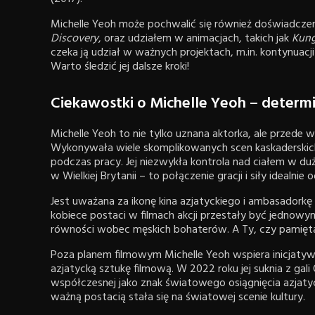
Michelle Yeoh może pochwalić się również doświadczen
Discovery
, oraz udziałem w animacjach, takich jak
Kung
czeka ją udział w ważnych projektach, m.in. kontynuacj
Warto śledzić jej dalsze kroki!
Ciekawostki o Michelle Yeoh – determi
Michelle Yeoh to nie tylko uznana aktorka, ale przede w
Wykonywała wiele skomplikowanych scen kaskaderskich,
podczas pracy. Jej niezwykła kontrola nad ciałem w duż
w Wielkiej Brytanii – to połączenie gracji i siły idealnie o
Jest uważana za ikonę kina azjatyckiego i ambasadorkę k
kobiece postaci w filmach akcji przestały być jednowym
równości wobec męskich bohaterów. A Ty, czy pamiętasz
Poza planem filmowym Michelle Yeoh wspiera inicjaty
azjatycką sztukę filmową. W 2022 roku jej suknia z g
współczesnej jako znak światowego osiągnięcia azjatyc
ważną postacią stała się na światowej scenie kultury.