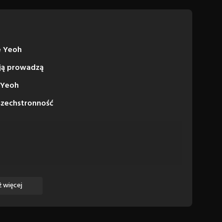
e Yeoh
 ją prowadzą
e Yeoh
szechstronność
 więcej