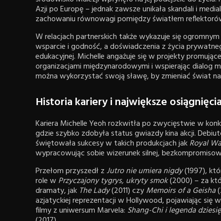
Azji po Europę – jednak zawsze unikała skandali i medi
zachowaniu równowagi pomiędzy światłem reflektorów
W relacjach partnerskich także wykazuje się ogromnym 
wsparcie i godność, a doświadczenia z życia prywatneg
edukacyjnej. Michelle angażuje się w projekty promujące
organizacjami międzynarodowymi i wspierając dialog mię
można wykorzystać swoją sławę, by zmieniać świat na
Historia kariery i największe osiągnięc
Kariera Michelle Yeoh rozkwitła po zwycięstwie w konk
gdzie szybko zdobyła status gwiazdy kina akcji. Debi
świętowała sukcesy w takich produkcjach jak
Royal Wa
wypracowując sobie wizerunek silnej, bezkompromisowe
Przełom przyszedł z
Jutro nie umiera nigdy
(1997), któ
role w
Przyczajony tygrys, ukryty smok
(2000) – za kt
dramaty, jak
The Lady
(2011) czy
Memoirs of a Geisha
(
azjatyckiej reprezentacji w Hollywood, pojawiając się 
filmy z uniwersum Marvela:
Shang-Chi i legenda dziesię
(2017).