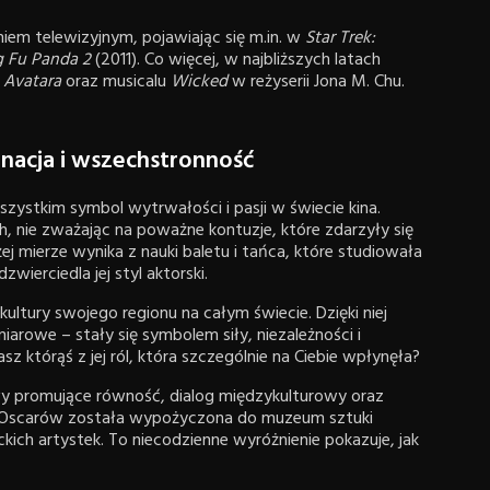
iem telewizyjnym, pojawiając się m.in. w
Star Trek:
 Fu Panda 2
(2011). Co więcej, w najbliższych latach
i
Avatara
oraz musicalu
Wicked
w reżyserii Jona M. Chu.
nacja i wszechstronność
szystkim symbol wytrwałości i pasji w świecie kina.
 nie zważając na poważne kontuzje, które zdarzyły się
ej mierze wynika z nauki baletu i tańca, które studiowała
dzwierciedla jej styl aktorski.
ultury swojego regionu na całym świecie. Dzięki niej
iarowe – stały się symbolem siły, niezależności i
 którąś z jej ról, która szczególnie na Ciebie wpłynęła?
wy promujące równość, dialog międzykulturowy oraz
ali Oscarów została wypożyczona do muzeum sztuki
kich artystek. To niecodzienne wyróżnienie pokazuje, jak