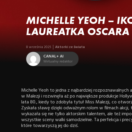
MICHELLE YEOH – IK
LAUREATKA OSCARA
8 września 2025
Aktorki ze świata
CANAL+ AI
Wirtualny redaktor
Michelle Yeoh to jedna z najbardziej rozpoznawalnych a
w Malezji i rozwinęła aż po największe produkcje Hollyw
lata 80., kiedy to zdobyła tytuł Miss Malezji, co otwo
Zyskała sławę dzięki odważnym rolom w filmach akcji, t
wykazała się nie tylko aktorskim talentem, ale też imp
wszystkie sceny walki samodzielnie. Ta perfekcja i pre
które towarzyszą jej do dziś.