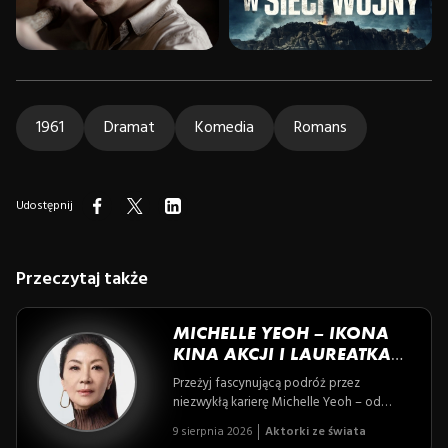
1961
Dramat
Komedia
Romans
Udostępnij
Przeczytaj także
MICHELLE YEOH – IKONA
KINA AKCJI I LAUREATKA
OSCARA
Przeżyj fascynującą podróż przez
niezwykłą karierę Michelle Yeoh – od
konkursu Miss Malezji, przez ikoniczne role
9 sierpnia 2026
Aktorki ze świata
w filmach akcji, aż po triumf na Oscarowej