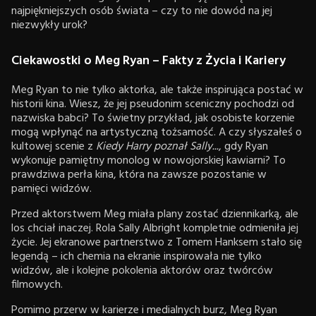
najpiękniejszych osób świata – czy to nie dowód na jej
niezwykły urok?
Ciekawostki o Meg Ryan – Fakty z Życia i Kariery
Meg Ryan to nie tylko aktorka, ale także inspirująca postać w
historii kina. Wiesz, że jej pseudonim sceniczny pochodzi od
nazwiska babci? To świetny przykład, jak osobiste korzenie
mogą wpłynąć na artystyczną tożsamość. A czy słyszałeś o
kultowej scenie z
Kiedy Harry poznał Sally...
, gdy Ryan
wykonuje pamiętny monolog w nowojorskiej kawiarni? To
prawdziwa perła kina, która na zawsze pozostanie w
pamięci widzów.
Przed aktorstwem Meg miała plany zostać dziennikarką, ale
los chciał inaczej. Rola Sally Albright kompletnie odmieniła jej
życie. Jej ekranowe partnerstwo z Tomem Hanksem stało się
legendą – ich chemia na ekranie inspirowała nie tylko
widzów, ale i kolejne pokolenia aktorów oraz twórców
filmowych.
Pomimo przerw w karierze i medialnych burz, Meg Ryan