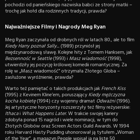
pochodzi od panieńskiego nazwiska babci ze strony matki –
trochę jak hołd dla rodzinnych tradycji, prawda?
Najważniejsze Filmy i Nagrody Meg Ryan
Meg Ryan zaczynała od drobnych ról w latach 80., ale to film
Kiedy Harry poznał Sally...
(1989) przyniósł jej
międzynarodową sławę. Kolejne hity z Tomem Hanksem, jak
Bezsenność w Seattle
(1993) i
Masz wiadomość
(1998),
utwierdziły jej pozycję królowej komedii romantycznej. Za
rolę w „Masz wiadomość” otrzymała Złotego Globa –
zasłużone wyróżnienie, prawda?
Warto też pamiętać o takich produkcjach jak
French Kiss
(1995) z Kevinem Kline’em, poruszający
Kiedy mężczyzna
kocha kobietę
(1994) czy wojenny dramat
Odważni
(1996).
Jej artystyczne horyzonty rozszerzyły też filmy reżyserskie:
Ithaca
i
What Happens Later
. W trakcie swojej kariery
zdobyła ponad 15 nagród i wiele nominacji, w tym do
Złotych Globów oraz Screen Actors Guild Awards. W 1994
roku Harvard Hasty Pudding uhonorował ją tytułem „Woman
of the Year”, a magazyn People wpisał ją na listę 50