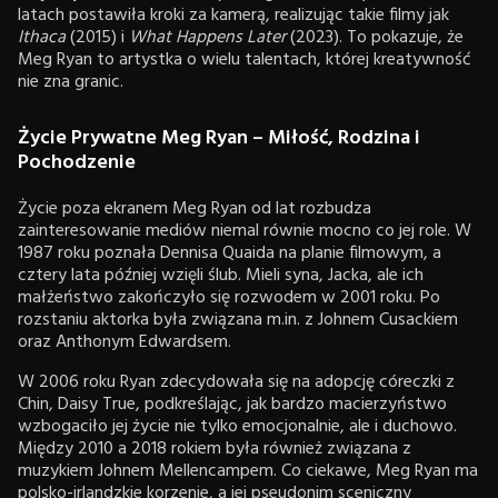
latach postawiła kroki za kamerą, realizując takie filmy jak
Ithaca
(2015) i
What Happens Later
(2023). To pokazuje, że
Meg Ryan to artystka o wielu talentach, której kreatywność
nie zna granic.
Życie Prywatne Meg Ryan – Miłość, Rodzina i
Pochodzenie
Życie poza ekranem Meg Ryan od lat rozbudza
zainteresowanie mediów niemal równie mocno co jej role. W
1987 roku poznała Dennisa Quaida na planie filmowym, a
cztery lata później wzięli ślub. Mieli syna, Jacka, ale ich
małżeństwo zakończyło się rozwodem w 2001 roku. Po
rozstaniu aktorka była związana m.in. z Johnem Cusackiem
oraz Anthonym Edwardsem.
W 2006 roku Ryan zdecydowała się na adopcję córeczki z
Chin, Daisy True, podkreślając, jak bardzo macierzyństwo
wzbogaciło jej życie nie tylko emocjonalnie, ale i duchowo.
Między 2010 a 2018 rokiem była również związana z
muzykiem Johnem Mellencampem. Co ciekawe, Meg Ryan ma
polsko-irlandzkie korzenie, a jej pseudonim sceniczny