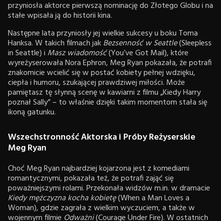
przyniosła aktorce pierwszą nominację do Złotego Globu i na
stałe wpisała ją do historii kina.
Następne lata przyniosły jej wielkie sukcesy u boku Toma
Hanksa. W takich filmach jak
Bezsenność w Seattle
(Sleepless
in Seattle) i
Masz wiadomość
(You’ve Got Mail), które
wyreżyserowała Nora Ephron, Meg Ryan pokazała, że potrafi
znakomicie wcielić się w postać kobiety pełnej wdzięku,
ciepła i humoru, szukającej prawdziwej miłości. Może
pamiętasz tę słynną scenę w kawiarni z filmu „Kiedy Harry
poznał Sally” – to właśnie dzięki takim momentom stała się
ikoną gatunku.
Wszechstronność Aktorska i Próby Reżyserskie
Meg Ryan
Choć Meg Ryan najbardziej kojarzona jest z komediami
romantycznymi, pokazała też, że potrafi zająć się
poważniejszymi rolami. Przekonała widzów m.in. w dramacie
Kiedy mężczyzna kocha kobietę
(When a Man Loves a
Woman), gdzie zagrała z wielkim wyczuciem, a także w
wojennym filmie
Odważni
(Courage Under Fire). W ostatnich