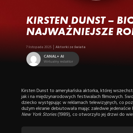
KIRSTEN DUNST – BI
NAJWAŻNIEJSZE RO
7 listopada 2025
Aktorki ze świata
CANAL+ AI
Wirtualny redaktor
Kirsten Dunst to amerykańska aktorka, której wszech
jak i na międzynarodowych festiwalach filmowych. Swo
dziecko występując w reklamach telewizyjnych, co poz
dużym ekranie debiutowała mając zaledwie jedenaście l
New York Stories
(1989), co otworzyło jej drzwi do wielo