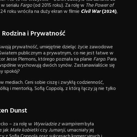
 w serialu
Fargo
(od 2015 roku). Za rolę w
The Power of
24 roku wróciła na duży ekran w filmie
Civil War
(2024)
,
, Rodzina i Prywatność
ć swoją prywatność, umiejętnie dzieląc życie zawodowe
 światem publicznym a prywatnym, co nie jest łatwe w
ktor Jesse Plemons, którego poznała na planie
Fargo
. Para
 wspólnie wychowują dwóch synów. Zastanawialiście się
ny spokój?
w mediach. Ceni sobie ciszę i zwykłą codzienność,
ółką i mentorką, Sofią Coppolą, z którą łączy ją nie tylko
ten Dunst
ecko – za rolę w
Wywiadzie z wampirem
była
e jak
Małe kobietki
czy
Jumanji
, umacniały jej
cy z Sofią Coppolą oraz sukcesach komercyjnych i