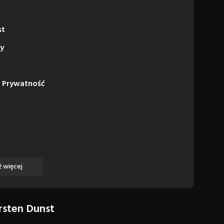
st
ny
i Prywatność
 więcej
rsten Dunst