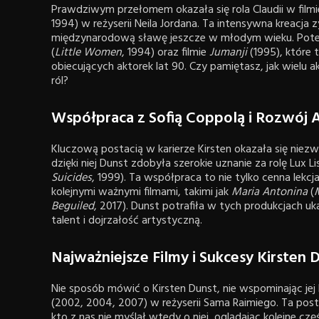
Prawdziwym przełomem okazała się rola Claudii w film
1994) w reżyserii Neila Jordana. Ta intensywna kreacja 
międzynarodową sławę jeszcze w młodym wieku. Pote
(
Little Women
, 1994) oraz filmie
Jumanji
(1995), które t
obiecujących aktorek lat 90. Czy pamiętasz, jak wielu 
ról?
Współpraca z Sofią Coppolą i Rozwój 
Kluczową postacią w karierze Kirsten okazała się niez
dzięki niej Dunst zdobyła szerokie uznanie za rolę Lux L
Suicides
, 1999). Ta współpraca to nie tylko cenna lekc
kolejnymi ważnymi filmami, takimi jak
Maria Antonina
(
Beguiled
, 2017). Dunst potrafiła w tych produkcjach uk
talent i dojrzałość artystyczną.
Najważniejsze Filmy i Sukcesy Kirsten 
Nie sposób mówić o Kirsten Dunst, nie wspominając jej 
(2002, 2004, 2007) w reżyserii Sama Raimiego. Ta posta
kto z nas nie myślał wtedy o niej, oglądając kolejne cz