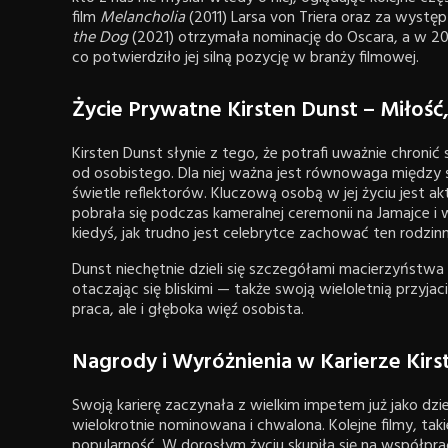
film
Melancholia
(2011) Larsa von Triera oraz za występ
the Dog
(2021) otrzymała nominację do Oscara, a w 20
co potwierdziło jej silną pozycję w branży filmowej.
Życie Prywatne Kirsten Dunst – Miłość
Kirsten Dunst słynie z tego, że potrafi uważnie chroni
od osobistego. Dla niej ważna jest równowaga między
świetle reflektorów. Kluczową osobą w jej życiu jest a
pobrała się podczas kameralnej ceremonii na Jamajce i
kiedyś, jak trudno jest celebrytce zachować ten rodzin
Dunst niechętnie dzieli się szczegółami macierzyństwa 
otaczając się bliskimi — także swoją wieloletnią przyjaci
praca, ale i głęboka więź osobista.
Nagrody i Wyróżnienia w Karierze Kirs
Swoją karierę zaczynała z wielkim impetem już jako dzi
wielokrotnie nominowana i chwalona. Kolejne filmy, taki
popularność. W dorosłym życiu skupiła się na współpra