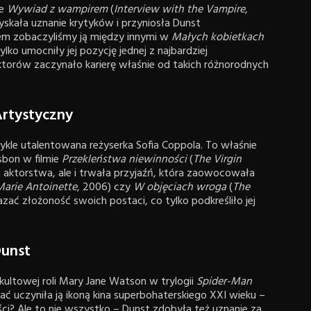
ie
Wywiad z wampirem
(
Interview with the Vampire
,
zyskała uznanie krytyków i przyniosła Dunst
m zobaczyliśmy ją między innymi w
Małych kobietkach
ylko umocniły jej pozycję jednej z najbardziej
aktorów zaczynało karierę właśnie od takich różnorodnych
Artystyczny
wykle utalentowana reżyserka Sofia Coppola. To właśnie
isbon w filmie
Przekleństwa niewinności
(
The Virgin
ja aktorstwa, ale i trwała przyjaźń, która zaowocowała
Marie Antoinette
, 2006) czy
W objęciach wroga
(
The
azać złożoność swoich postaci, co tylko podkreśliło jej
Dunst
kultowej roli Mary Jane Watson w trylogii
Spider-Man
ć uczyniła ją ikoną kina superbohaterskiego XXI wieku –
ęści? Ale to nie wszystko – Dunst zdobyła też uznanie za