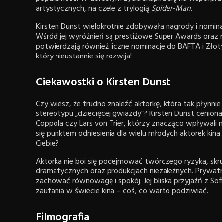
artystycznych, na czele z trylogią
Spider-Man
.
Kirsten Dunst wielokrotnie zdobywała nagrody i nominac
Wśród jej wyróżnień są prestiżowe Super Awards oraz
potwierdzają również liczne nominacje do BAFTA i Zło
który nieustannie się rozwija!
Ciekawostki o Kirsten Dunst
Czy wiesz, że trudno znaleźć aktorkę, która tak płynnie
stereotypu „dziecięcej gwiazdy”? Kirsten Dunst ceniona 
Coppola czy Lars von Trier, którzy znacząco wpływali na
się punktem odniesienia dla wielu młodych aktorek kina
Ciebie?
Aktorka nie boi się podejmować twórczego ryzyka, skr
dramatycznych oraz produkcjach niezależnych. Prywatnie
zachować równowagę i spokój. Jej bliska przyjaźń z Sofią
zaufania w świecie kina – coś, co warto podziwiać.
Filmografia