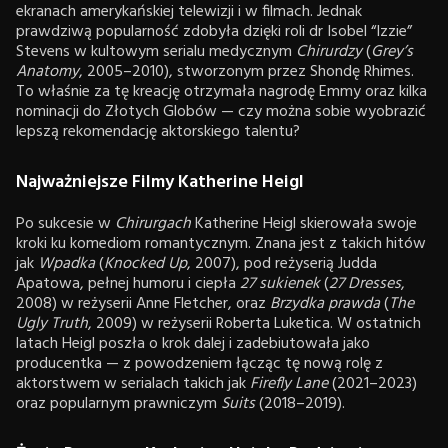
ekranach amerykańskiej telewizji i w filmach. Jednak
prawdziwą popularność zdobyła dzięki roli dr Isobel “Izzie”
Stevens w kultowym serialu medycznym
Chirurdzy
(
Grey’s
Anatomy
, 2005–2010), stworzonym przez Shondę Rhimes.
To właśnie za tę kreację otrzymała nagrodę Emmy oraz kilka
nominacji do Złotych Globów — czy można sobie wyobrazić
lepszą rekomendację aktorskiego talentu?
Najważniejsze Filmy Katherine Heigl
Po sukcesie w
Chirurgach
Katherine Heigl skierowała swoje
kroki ku komediom romantycznym. Znana jest z takich hitów
jak
Wpadka
(
Knocked Up
, 2007), pod reżyserią Judda
Apatowa, pełnej humoru i ciepła
27 sukienek
(
27 Dresses
,
2008) w reżyserii Anne Fletcher, oraz
Brzydka prawda
(
The
Ugly Truth
, 2009) w reżyserii Roberta Luketica. W ostatnich
latach Heigl poszła o krok dalej i zadebiutowała jako
producentka — z powodzeniem łącząc tę nową rolę z
aktorstwem w serialach takich jak
Firefly Lane
(2021–2023)
oraz popularnym prawniczym
Suits
(2018–2019).