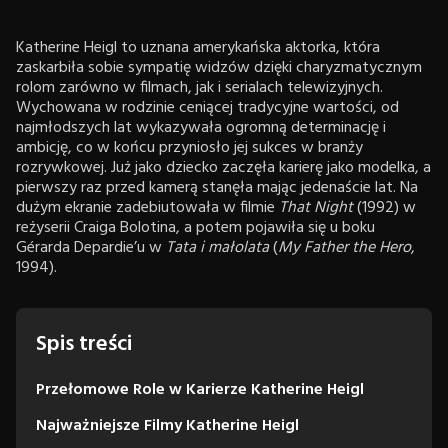
Katherine Heigl to uznana amerykańska aktorka, która
zaskarbiła sobie sympatię widzów dzięki charyzmatycznym
rolom zarówno w filmach, jak i serialach telewizyjnych.
Wychowana w rodzinie ceniącej tradycyjne wartości, od
najmłodszych lat wykazywała ogromną determinację i
ambicję, co w końcu przyniosło jej sukces w branży
rozrywkowej. Już jako dziecko zaczęła karierę jako modelka, a
pierwszy raz przed kamerą stanęła mając jedenaście lat. Na
dużym ekranie zadebiutowała w filmie
That Night
(1992) w
reżyserii Craiga Bolotina, a potem pojawiła się u boku
Gérarda Depardie’u w
Tata i małolata
(
My Father the Hero
,
1994).
Spis treści
Przełomowe Role w Karierze Katherine Heigl
Najważniejsze Filmy Katherine Heigl