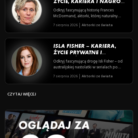
teatr, a jednocześnie zachowuje dyskrecję
ŻYCIE, KARIERA I NAGRODY
i autentyczność w życiu prywatnym.
WYBITNEJ AKTORKI
Odkryj fascynującą historię Frances
McDormand, aktorki, której naturalny
talent i niezłomny duch przyniosły trzy
7 sierpnia 2026
Aktorki ze świata
Oscary oraz niezapomniane role silnych,
złożonych kobiet. Poznaj jej drogę od
teatralnej pasji po kinowe triumfy oraz
niezwykłe zaangażowanie w kwestie
ISLA FISHER – KARIERA,
społeczne i równości.
ŻYCIE PRYWATNE I
NAJWAŻNIEJSZE FAKTY
Odkryj fascynującą drogę Isli Fisher – od
australijskiej nastolatki w serialach po
rozśmieszającą widzów gwiazdę
7 sierpnia 2026
Aktorki ze świata
Hollywood, która nie boi się łączyć
intensywnej kariery z wyzwaniami życia
prywatnego. Poznaj historię kobiety, której
CZYTAJ WIĘCEJ
pasja, siła i determinacja ciągle zaskakują i
inspirują.