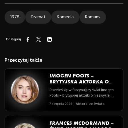
1978
Dramat
Komedia
Romans
Udostępnij
Przeczytaj także
IMOGEN POOTS –
BRYTYJSKA AKTORKA O
WIELOWYMIAROWYM
Przenieś się w fascynujący świat Imogen
TALENCIE
Poots – brytyjskiej aktorki o niezwykłej
wszechstronności i artystycznej głębi,
7 sierpnia 2026
Aktorki ze świata
której role na ekranie i scenie zachwycają
zarówno krytyków, jak i widzów na całym
świecie. Poznaj historię kobiety, która z
odwagą eksploruje różnorodne kino i
FRANCES MCDORMAND –