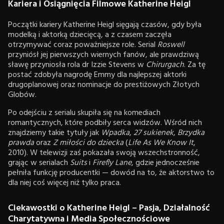
Kariera i Osiągnięcia Filmowe Katherine Heigl
Początki kariery Katherine Heigl sięgają czasów, gdy była
modelką i aktorką dziecięcą, a z czasem zaczęła
otrzymywać coraz poważniejsze role. Serial
Roswell
przyniósł jej pierwszych wiernych fanów, ale prawdziwą
sławę przyniosła rola dr Izzie Stevens w
Chirurgach
. Za tę
postać zdobyła nagrodę Emmy dla najlepszej aktorki
drugoplanowej oraz nominacje do prestiżowych Złotych
Globów.
Po odejściu z serialu skupiła się na komediach
romantycznych, które podbiły serca widzów. Wśród nich
znajdziemy takie tytuły jak
Wpadka
,
27 sukienek
,
Brzydka
prawda
oraz
Z miłości do dziecka
(
Life As We Know It
,
2010). W telewizji zaś pokazała swoją wszechstronność,
grając w serialach
Suits
i
Firefly Lane
, gdzie jednocześnie
pełniła funkcję producentki — dowód na to, że aktorstwo to
dla niej coś więcej niż tylko praca.
Ciekawostki o Katherine Heigl – Pasja, Działalność
Charytatywna i Media Społecznościowe