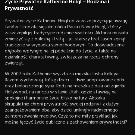
Życie Prywatne Katherine Heigl – Rodzina i
Prywatność
Prywatne życie Katherine Heigl od zawsze przyciąga uwagę
fanów. Urodziła się jako córka Paula i Nancy Heigl, którzy
zaszczepili jej tradycyjne rodzinne wartości. Aktorka musiała
zmierzyć się z bolesną stratą – jej starszy brat Jason zginął
tragicznie w wypadku samochodowym. To doświadczenie
głęboko wpłynęło na jej podejście do życia, a także na
działalność charytatywną, zwłaszcza na rzecz ochrony
zwierząt.
W 2007 roku Katherine wyszła za muzyka Josha Kelleya.
Razem wychowują trójkę dzieci — dwie adoptowane córki
oraz biologicznego syna. Rodzina mieszka z dala od zgiełku
Hollywood, na ranczu w stanie Utah, gdzie stawiają na
spokojne i harmonijne życie blisko natury. Aktorka
skrupulatnie chroni prywatność swojej rodziny i z dużym
zaangażowaniem dba, aby dzieci uniknęły nadmiernego
zainteresowania mediów. Czyż to nie miły przykład, jak
można łączyć życie publiczne z zachowaniem prywatności?