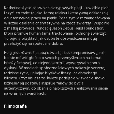
Katherine słynie ze swoich nietypowych pasji – uwielbia piec
i szyć, co traktuje jako formę relaksu i kreatywną odskocznię
od intensywnej pracy na planie. Poza tym jest zaangażowana
w liczne działania charytatywne na rzecz zwierząt. Wspólnie
z matką prowadzi fundację Jason Debus Heigl Foundation,
która promuje humanitarne traktowanie i ochronę zwierząt.
To piękny przykład, jak osobiste doświadczenia mogą
przełożyć się na społeczne dobro.
Heigl jest również osobą otwartą i bezkompromisową, nie
boi się mówić głośno o swoich przemyśleniach na temat
branży filmowej, co niejednokrotnie wywoływało sporo
dyskusji. W mediach społecznościowych pokazuje szczere,
rodzinne życie, unikając błysków fleszy i celebryckiego
blichtru. Czyż nie jest to świeże podejście w świecie show-
biznesu? Jej postawa inspiruje fanów do bycia
autentycznym, do dbania o najbliższych i realizowania siebie
na własnych warunkach.
Filmografia