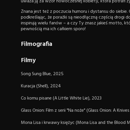
uważa ją za wzór nowoczesnej kobiety, która potrafi ży
Znana jest też z poczucia humoru i dystansu do siebie
podkreślając, że porażki są nieodłączną częścią drogi 
inspirują wielu fanów – a czy Ty znasz jakieś motto, 
pewnością ma ich całkiem sporo!
Filmografia
Filmy
Song Sung Blue, 2025
Kuracja (Shell), 2024
Co komu pisane (A Little White Lie), 2023
Glass Onion: Film z serii "Na noże" (Glass Onion: A Kniv
Mona Lisa i krwawy księżyc (Mona Lisa and the Blood 