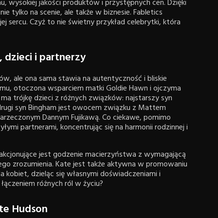
, wysokiej jakości produktów i przystępnych cen. Dzięki
e tylko na scenie, ale także w biznesie. Fabletics
jej sercu. Czyż to nie świetny przykład celebrytki, która
dzieci i partnerzy
w, ale ona sama stawia na autentyczność i bliskie
omu, otoczona wsparciem matki Goldie Hawn i ojczyma
ma trójkę dzieci z różnych związków: najstarszy syn
drugi syn Bingham jest owocem związku z Mattem
 i narzeczonym Dannym Fujikawą. Co ciekawe, pomimo
łymi partnerami, koncentrując się na harmonii rodzinnej i
sfakcjonujące jest godzenie macierzyństwa z wymagającą
nego zrozumienia. Kate jest także aktywna w promowaniu
kobiet, dzieląc się własnymi doświadczeniami i
z łączeniem różnych ról w życiu?
ate Hudson