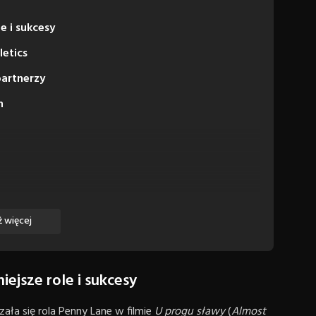
e i sukcesy
letics
partnerzy
n
 więcej
ejsze role i sukcesy
a się rola Penny Lane w filmie
U progu sławy
(
Almost