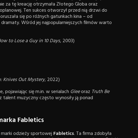
nie za tę kreację otrzymała Złotego Globa oraz
goplanowej. Ten sukces otworzył przed nią drzwi do
poruszała się po różnych gatunkach kina – od
 i dramaty. Wśród jej najpopularniejszych filmów warto
ow to Lose a Guy in 10 Days
, 2003)
: Knives Out Mystery
, 2022)
 pojawiając się m.in. w serialach
Glee
oraz
Truth Be
z talent muzyczny często wynosiły ją ponad
marka Fabletics
ką marki odzieży sportowej
Fabletics
. Ta firma zdobyła