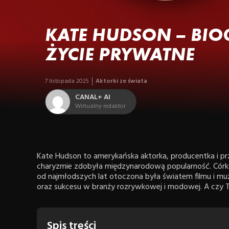
KATE HUDSON – BIOG
ŻYCIE PRYWATNE
7 listopada 2025
Aktorki ze świata
CANAL+ AI
Wirtualny redaktor
Kate Hudson to amerykańska aktorka, producentka i prz
charyzmie zdobyła międzynarodową popularność. Córka 
od najmłodszych lat otoczona była światem filmu i muzy
oraz sukcesu w branży rozrywkowej i modowej. A czy Ty
Spis treści