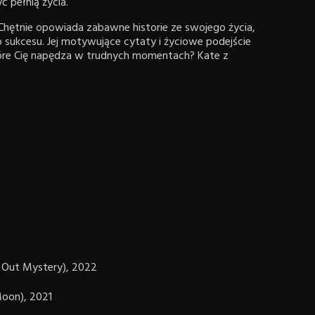
ć pełnią życia.
. Chętnie opowiada zabawne historie ze swojego życia,
do sukcesu. Jej motywujące cytaty i życiowe podejście
które Cię napędza w trudnych momentach? Kate z
es Out Mystery), 2022
Moon), 2021