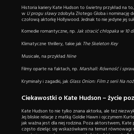
Historia kariery Kate Hudson to świetny przykład na to, 
w
U progu sławy
zdobyła Złotego Globa i nominację do 
czołową aktorkę Hollywood. Jednak to nie jedyne jej su
Komedie romantyczne, np.
Jak stracić chłopaka w 10 d
Klimatyczne thrillery, takie jak
The Skeleton Key
Musicale, na przykład
Nine
Filmy oparte na faktach, np.
Marshall: Równość i spra
Kryminały i zagadki, jak
Glass Onion: Film z serii Na no
Ciekawostki o Kate Hudson – życie po
Kate Hudson to nie tylko znana aktorka, ale też niezwy
Jej bliskie relacje z matką Goldie Hawn i ojczymem Kur
jak ważna jest dla niej rodzina. Poza aktorstwem, Kate 
często dzieląc się wskazówkami na temat równowagi 