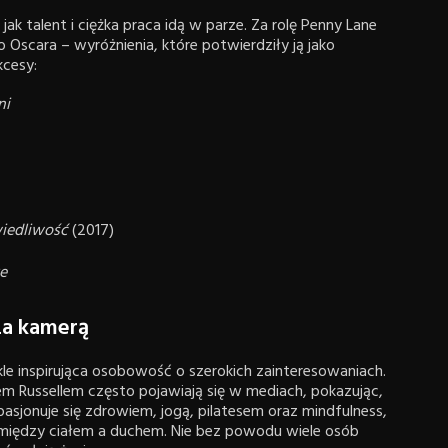
jak talent i ciężka praca idą w parze. Za rolę Penny Lane
Oscara – wyróżnienia, które potwierdziły ją jako
kcesy:
ni
wiedliwość
(2017)
że
za kamerą
kle inspirująca osobowość o szerokich zainteresowaniach.
tem Russellem często pojawiają się w mediach, pokazując,
pasjonuje się zdrowiem, jogą, pilatesem oraz mindfulness,
między ciałem a duchem. Nie bez powodu wiele osób