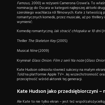
Famous
, 2000) w reżyserii Camerona Crowe’a. To właś
nominację do Oscara w kategorii najlepszej aktorki dru
szerokiego wachlarza ról filmowych. Kate z łatwością 
romantycznych komedii, przez musicale, aż po thrillery
wymienić:
Komedię romantyczną
Jak stracić chłopaka w 10 dni
(
H
Thriller
The Skeleton Key
(2005)
Musical
Nine
(2009)
Kryminał
Glass Onion: Film z serii Na noże
(
Glass Onion
Kate Hudson odniosła również sukcesy na małym ekranie,
Told
na platformie Apple TV+. Jej wszechstronność ora
przeciętność wśród aktorek tej generacji.
Kate Hudson jako przedsiębiorczyni – 
Ale Kate to nie tylko ekran – jest też współzałożyciel