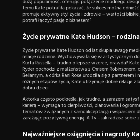
dużą popularność, oferując połączenie modnego designu
temu Kate potrafiła pokazać, że sukces można odnieść ni
promuje aktywny styl życia i zdrowie – wartości bliskie 
potrafi łączyć pasję z biznesem?
Życie prywatne Kate Hudson – rodzina, 
Życie prywatne Kate Hudson od lat skupia uwagę medió
relacje rodzinne. Wychowywała się w artystycznym d
Kurta Russella – trudno o lepsze wzorce, prawda? Kate 
Ryder pochodzi z małżeństwa z Chrisem Robinsonem, 
Bellamym, a córka Rani Rose urodziła się z partnerem
różnych etapów życia, Kate utrzymuje dobre relacje z by
dobru dzieci.
Aktorka często podkreśla, jak trudne, a zarazem saty
karierą – wymaga to cierpliwości, planowania i ogrom
tematów związanych z samoakceptacją i wsparciem dla 
zarażając pozytywną energią. A Ty – jak radzisz sobie 
Najważniejsze osiągnięcia i nagrody K