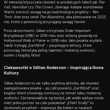
W telewizji błyszczała również w produkcjach takich jak
The
Fall
,
Hannibal
czy
The Crown
, zbierając kolejne wyróżnienia.
Warto zwrócić uwagę na jej nadchodzące projekty – film
Tron: Ares
oraz serial
The Abandons
, oba planowane na 2025
rok, które z pewnością przyciągną uwagę fanów.
Poza aktorstwem, Gillian otrzymała Order Imperium
Brytyjskiego (OBE) w 2016 roku oraz własną gwiazdę na
Hollywood Walk of Fame w 2018 roku. Jako pisarka wydała
także trylogię „EarthEnd” – pasjonujące lektury, które
poruszają tematykę pełną tajemnic i kobiecej wolności,
razem z książką
Want
.
Ciekawostki o Gillian Anderson – Inspirująca Ikona
Kultury
Gillian Anderson to nie tylko wybitna aktorka, ale również
zaangażowana pisarka – jej cykl powieści „EarthEnd” oraz
książka
Want
otwierają rozmowy na temat tabu i kobiecej
wolności. Zastanawialiście się kiedyś, jak wielki wpływ może
mieć jedna postać na całe pokolenia? „Efekt Scully” to
doskonały przykład – inspiracja dla kobiet w naukach