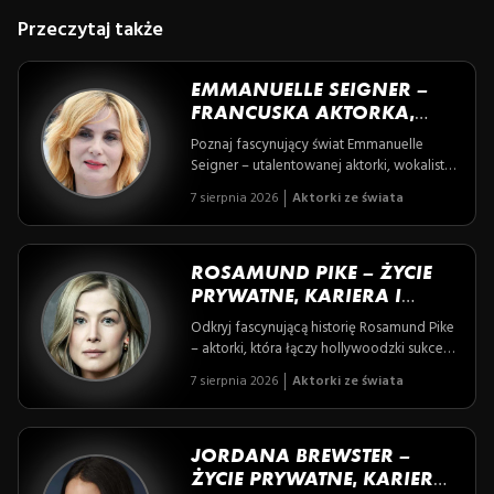
Przeczytaj także
EMMANUELLE SEIGNER –
FRANCUSKA AKTORKA,
WOKALISTKA I MODELKA
Poznaj fascynujący świat Emmanuelle
Seigner – utalentowanej aktorki, wokalistki
i byłej modelki, której życie to połączenie
7 sierpnia 2026
Aktorki ze świata
rodzinnych tradycji artystycznych i
nieustannego dążenia do twórczej
niezależności. Odkryj, jak dzięki
przełomowym rolom i wyjątkowej
ROSAMUND PIKE – ŻYCIE
osobowości zdobyła serce francuskiego
PRYWATNE, KARIERA I
kina i sceny muzycznej.
CIEKAWOSTKI
Odkryj fascynującą historię Rosamund Pike
– aktorki, która łączy hollywoodzki sukces
z niezwykłą dbałością o prywatność i
7 sierpnia 2026
Aktorki ze świata
głębokie zaangażowanie artystyczne.
Poznaj kobiecą siłę, pasję do teatru i
wielowymiarowe role, które uczyniły ją
ikoną współczesnego kina.
JORDANA BREWSTER –
ŻYCIE PRYWATNE, KARIERA