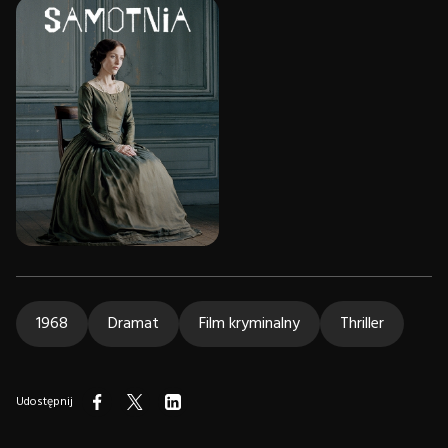
1968
Dramat
Film kryminalny
Thriller
Udostępnij