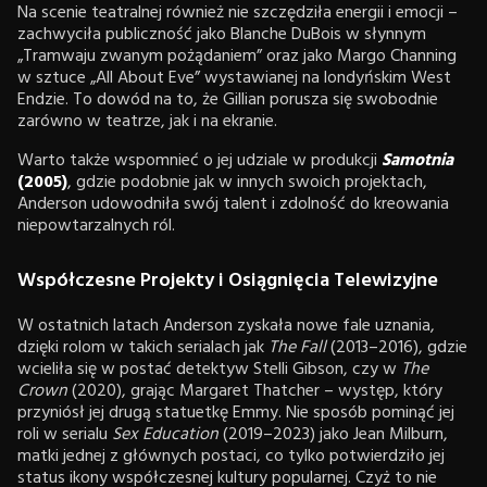
Na scenie teatralnej również nie szczędziła energii i emocji –
zachwyciła publiczność jako Blanche DuBois w słynnym
„Tramwaju zwanym pożądaniem” oraz jako Margo Channing
w sztuce „All About Eve” wystawianej na londyńskim West
Endzie. To dowód na to, że Gillian porusza się swobodnie
zarówno w teatrze, jak i na ekranie.
Warto także wspomnieć o jej udziale w produkcji
Samotnia
(2005)
, gdzie podobnie jak w innych swoich projektach,
Anderson udowodniła swój talent i zdolność do kreowania
niepowtarzalnych ról.
Współczesne Projekty i Osiągnięcia Telewizyjne
W ostatnich latach Anderson zyskała nowe fale uznania,
dzięki rolom w takich serialach jak
The Fall
(2013–2016), gdzie
wcieliła się w postać detektyw Stelli Gibson, czy w
The
Crown
(2020), grając Margaret Thatcher – występ, który
przyniósł jej drugą statuetkę Emmy. Nie sposób pominąć jej
roli w serialu
Sex Education
(2019–2023) jako Jean Milburn,
matki jednej z głównych postaci, co tylko potwierdziło jej
status ikony współczesnej kultury popularnej. Czyż to nie