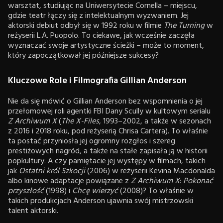
warsztat, studiując na Uniwersytecie Cornella – miejscu,
gdzie teatr łączy się z intelektualnym wyzwaniem. Jej
aktorski debiut odbył się w 1992 roku w filmie
The Turning
w
reżyserii L.A. Puopolo. To ciekawe, jak wcześnie zaczęła
wyznaczać swoje artystyczne ścieżki – może to moment,
który zapoczątkował jej późniejsze sukcesy?
Kluczowe Role i Filmografia Gillian Anderson
Nie da się mówić o Gillian Anderson bez wspomnienia o jej
przełomowej roli agentki FBI Dany Scully w kultowym serialu
Z Archiwum X
(
The X-Files
, 1993–2002, a także w sezonach
z 2016 i 2018 roku, pod reżyserią Chrisa Cartera). To właśnie
ta postać przyniosła jej ogromny rozgłos i szereg
prestiżowych nagród, a także na stałe zapisała ją w historii
popkultury. A czy pamiętacie jej występy w filmach, takich
jak
Ostatni król Szkocji
(2006) w reżyserii Kevina Macdonalda
albo kinowe adaptacje powiązane z
Z Archiwum X
:
Pokonać
przyszłość
(1998) i
Chcę wierzyć
(2008)? To właśnie w
takich produkcjach Anderson ujawnia swój mistrzowski
talent aktorski.