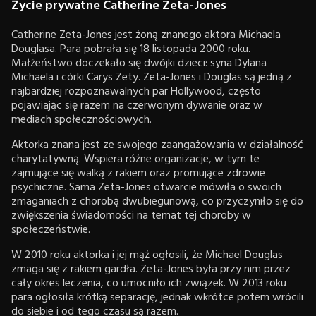
Życie prywatne Catherine Zeta-Jones
Catherine Zeta-Jones jest żoną znanego aktora Michaela
Douglasa. Para pobrała się 18 listopada 2000 roku.
Małżeństwo doczekało się dwójki dzieci: syna Dylana
Michaela i córki Carys Zety. Zeta-Jones i Douglas są jedną z
najbardziej rozpoznawalnych par Hollywood, często
pojawiając się razem na czerwonym dywanie oraz w
mediach społecznościowych.
Aktorka znana jest ze swojego zaangażowania w działalność
charytatywną. Wspiera różne organizacje, w tym te
zajmujące się walką z rakiem oraz promujące zdrowie
psychiczne. Sama Zeta-Jones otwarcie mówiła o swoich
zmaganiach z chorobą dwubiegunową, co przyczyniło się do
zwiększenia świadomości na temat tej choroby w
społeczeństwie.
W 2010 roku aktorka i jej mąż ogłosili, że Michael Douglas
zmaga się z rakiem gardła. Zeta-Jones była przy nim przez
cały okres leczenia, co umocniło ich związek. W 2013 roku
para ogłosiła krótką separację, jednak wkrótce potem wrócili
do siebie i od tego czasu są razem.