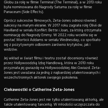
Globu za rolę w filmie Terminal (The Terminal), a w 2013 roku
była nominowana do Nagrody Saturna za rolę w filmie
Panaceum (Side Effects).
Oprócz sukcesów filmowych, Zeta-Jones odnosi również
sukcesy na małym ekranie. W 2017 roku zagrała rolę Olivii de
Havilland w serialu Konflikt: Bette i Joan, za którą otrzymała
nominację do Nagrody Emmy. W 2022 roku wcieliła się w
postać Morticii Addams w serialu Wednesday, co spotkało
się z pozytywnym odbiorem zarówno krytyków, jak i
widzów.
Jej wkład w świat filmu i teatru został doceniony również
przez Hollywoodzką Izbę Handlową, która w 2010 roku
przyznała jej gwiazdę na Hollywoodzkiej Alei Gwiazd. Zeta-
Jones jest uważana za jedną z najbardziej utalentowanych i
wszechstronnych aktorek swojego pokolenia.
Ciekawostki o Catherine Zeta-Jones
Catherine Zeta-Jones jest nie tylko utalentowaną aktorką, ale
także utalentowaną tancerką. W młodości uczęszczała do