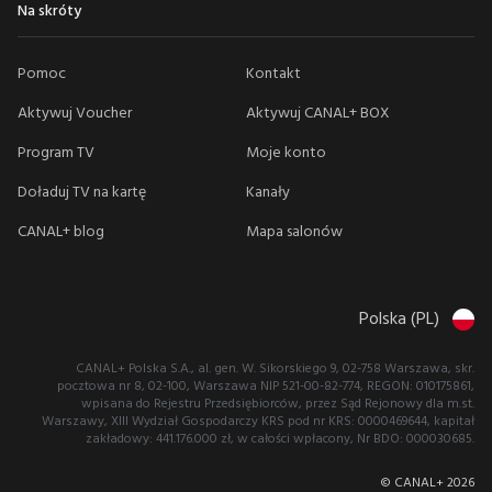
Na skróty
Pomoc
Kontakt
Aktywuj Voucher
Aktywuj CANAL+ BOX
Program TV
Moje konto
Doładuj TV na kartę
Kanały
CANAL+ blog
Mapa salonów
Polska (PL)
CANAL+ Polska S.A., al. gen. W. Sikorskiego 9, 02-758 Warszawa, skr.
pocztowa nr 8, 02-100, Warszawa NIP 521-00-82-774, REGON: 010175861,
wpisana do Rejestru Przedsiębiorców, przez Sąd Rejonowy dla m.st.
Warszawy, XIII Wydział Gospodarczy KRS pod nr KRS: 0000469644, kapitał
zakładowy: 441.176.000 zł, w całości wpłacony, Nr BDO: 000030685.
© CANAL+
2026