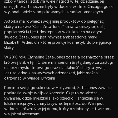
szkoły tańca i zdobyła wiele nagród w tej dziedzinie. Jej
umiejętności taneczne były widoczne w filmie Chicago, gdzie
wykonała wiele skomplikowanych układów tanecznych.
Aktorka ma również swoją linię produktów do pielęgnacji
skóry o nazwie "Casa Zeta-Jones". Linia ta cieszy się dużą
popularnością i jest dostępna w wielu krajach na całym
świecie. Zeta-Jones jest również ambasadorką marki
Elizabeth Arden, dla której promuje kosmetyki do pielęgnacji
skóry.
W 2010 roku Catherine Zeta-Jones została odznaczona przez
królową Elżbietę II Orderem Imperium Brytyjskiego za zasługi
dla przemysłu filmowego oraz działalność charytatywną.
Jest to jedno z najwyższych odznaczeń, jakie można
otrzymać w Wielkiej Brytanii.
Pomimo swojego sukcesu w Hollywood, Zeta-Jones zawsze
podkreśla swoje walijskie korzenie. Często odwiedza
Swansea, gdzie mieszkała jako dziecko, i angażuje się w
lokalne inicjatywy charytatywne. Jej miłość do Walii jest
widoczna również w jej domu, który ozdobiony jest wieloma
walijskimi akcentami.