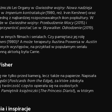
ężniczki Lei Organy w
Gwiezdne wojny: Nowa nadzieja
ci w
Imperium kontratakuje
(1980, reż. Irvin Kershner) oraz
 jedną z najbardziej rozpoznawalnych ikon popkultury. W
kże w
Gwiezdne wojny: Przebudzenie Mocy
(2015) i
 przywrócić postać Lei w
Skywalker. Odrodzenie
(2019).
 w innych filmach i serialach. Czy pamiętasz jej rolę
hers
(1980)? A może terapeuty Austina Powersa w
Austin
cinnych występów, na przykład w popularnym serialu
nną aktorką była Carrie.
Fisher
ę nie tylko przed kamerą, lecz także na papierze. Napisała
ędzi
(
Postcards from the Edge
), za które zdobyła
 twórczość często opierała się na osobistych
y
Pamiętnik księżniczki
(
The Princess Diarist
), w którym
 i inspiracje