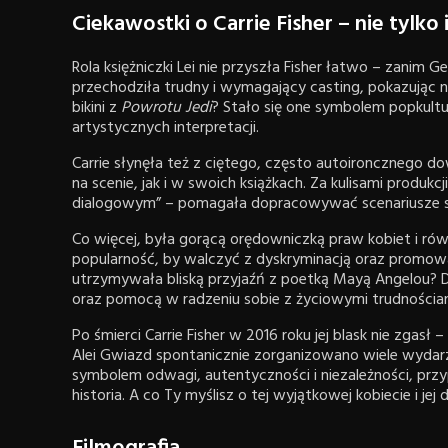
Ciekawostki o Carrie Fisher – nie tylko
Rola księżniczki Lei nie przyszła Fisher łatwo – zanim 
przechodziła trudny i wymagający casting, pokazując 
bikini z
Powrotu Jedi
? Stało się one symbolem popkultur
artystycznych interpretacji.
Carrie słynęła też z ciętego, często autoironcznego d
na scenie, jak i w swoich książkach. Za kulisami produ
dialogowym” – pomagała dopracowywać scenariusze 
Co więcej, była gorącą orędowniczką praw kobiet i ró
popularność, by walczyć z dyskryminacją oraz promow
utrzymywała bliską przyjaźń z poetką Mayą Angelou? Dla F
oraz pomocą w radzeniu sobie z życiowymi trudnościa
Po śmierci Carrie Fisher w 2016 roku jej blask nie zgasł 
Alei Gwiazd spontanicznie zorganizowano wiele wydarzeń 
symbolem odwagi, autentyczności i niezależności, przy
historia. A co Ty myślisz o tej wyjątkowej kobiecie i jej