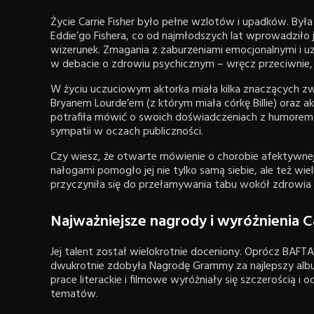
Życie Carrie Fisher było pełne wzlotów i upadków. Był
Eddie’go Fishera, co od najmłodszych lat wprowadziło j
wizerunek. Zmagania z zaburzeniami emocjonalnymi i uz
w debacie o zdrowiu psychicznym – wręcz przeciwnie, s
W życiu uczuciowym aktorka miała kilka znaczących 
Bryanem Lourde’em (z którym miała córkę Billie) oraz 
potrafiła mówić o swoich doświadczeniach z humorem i
sympatii w oczach publiczności.
Czy wiesz, że otwarte mówienie o chorobie afektywnej
nałogami pomogło jej nie tylko samą siebie, ale też wiel
przyczyniła się do przełamywania tabu wokół zdrowia
Najważniejsze nagrody i wyróżnienia Ca
Jej talent został wielokrotnie doceniony. Oprócz BAFT
dwukrotnie zdobyła Nagrodę Grammy za najlepszy album
prace literackie i filmowe wyróżniały się szczerością
tematów.