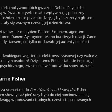
a córką hollywoodzkich gwiazd – Debbie Reynolds i
ą w świat rozrywki i miało wpływ na jej publiczny
ależnieniami nie przeszkodziły jej być szczerym głosem
tały się ważnym częścią jej dziedzictwa.
związków – z muzykiem Paulem Simonem, agentem
aktorem Danem Aykroydem. Mimo burzliwych relacji, Carrie
 dystansem, co tylko dodawało jej autentyczności i
 dwubiegunowej, terapii elektrowstrząsowej czy walce z
u innym osobom? Dzięki temu Fisher stała się inspiracją i
 psychicznego, zwłaszcza w środowisku show-biznesu.
rrie Fisher
A za scenariusz do
Pocztówek znad krawędzi
, Fisher
 słowny i aż pięć razy była do niej nominowana. Jej
 i odwagą w poruszaniu trudnych, często tabuizowanych