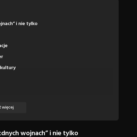
nach” i nie tylko
acje
er
pkultury
 więcej
zdnych wojnach” i nie tylko