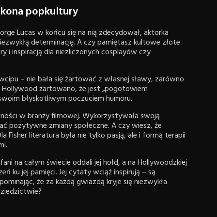
 ikona popkultury
George Lucas w końcu się na nią zdecydował, aktorka
niezwykłą determinację. A czy pamiętasz kultowe złote
y i inspiracją dla niezliczonych cosplayów czy
owcipu – nie bała się żartować z własnej sławy, zarówno
kcji Hollywood żartowano, że jest „pogotowiem
swoim błyskotliwym poczuciem humoru.
wności w branży filmowej. Wykorzystywała swoją
ać pozytywne zmiany społeczne. A czy wiesz, że
isher literatura była nie tylko pasją, ale i formą terapii
mi.
– fani na całym świecie oddali jej hołd, a na Hollywoodzkiej
ku jej pamięci. Jej cytaty wciąż inspirują – są
pominając, że za każdą gwiazdą kryje się niezwykła
 dziedzictwie?