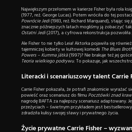
Największym przełomem w karierze Fisher była rola ksi
(1977, reż. George Lucas). Potem wróciła do tej posta
Powrócie Jedi
(1983, reż. Richard Marquand), stając się
znacznie późniejszych latach mogliśmy ją zobaczyć ta
Ostatni Jedi
(2017), a cyfrowa rekonstrukcja pozwoliła
Ale Fisher to nie tylko Leia! Aktorka pojawiła się również
tajemniczej kobiety w kultowej komedii
The Blues Brot
Powers – Kumma jätkä
(1997)? Nie brakuje też jej goś
Teoria wielkiego podrywu
. To pokazuje, jak wszechstro
Literacki i scenariuszowy talent Carrie 
Carrie Fisher pokazała, że potrafi znakomicie wyrażać si
powieść oraz scenariusz do filmu
Pocztówki znad kraw
nagrodę BAFTA za najlepszy scenariusz adaptowany. Jej
przeżyciach – świetnym przykładem jest bestsellerow
zdradziła kulisy swojej sławy i prywatnego życia.
Życie prywatne Carrie Fisher – wyzwania