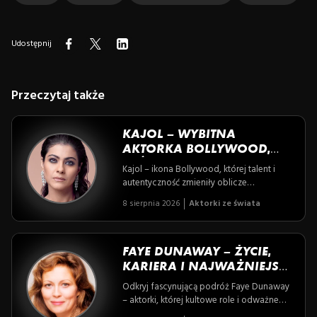
Udostępnij
Przeczytaj także
KAJOL – WYBITNA
AKTORKA BOLLYWOOD,
KTÓRA ZDOBYŁA SERCU
Kajol – ikona Bollywood, której talent i
PUBLICZNOŚCI
autentyczność zmieniły oblicze
indyjskiego kina, zaprasza do świata
8 sierpnia 2026
Aktorki ze świata
pełnego emocji, pasji i niezłomnej siły
kobiet. Odkryj historię artystki, która łączy
tradycję z nowoczesnością, inspirując
miliony zarówno na ekranie, jak i poza nim.
FAYE DUNAWAY – ŻYCIE,
KARIERA I NAJWAŻNIEJSZE
ROLE AKTORKI
Odkryj fascynującą podróż Faye Dunaway
– aktorki, której kultowe role i odważne
życie prywatne zmieniły oblicze kina i stały