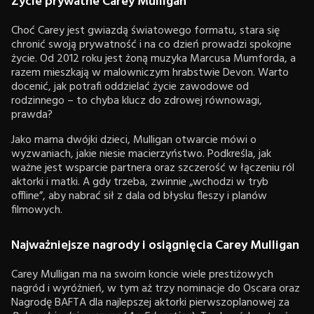
Życie prywatne Carey Mulligan
Choć Carey jest gwiazdą światowego formatu, stara się
chronić swoją prywatność i na co dzień prowadzi spokojne
życie. Od 2012 roku jest żoną muzyka Marcusa Mumforda, a
razem mieszkają w malowniczym hrabstwie Devon. Warto
docenić, jak potrafi oddzielać życie zawodowe od
rodzinnego – to chyba klucz do zdrowej równowagi,
prawda?
Jako mama dwójki dzieci, Mulligan otwarcie mówi o
wyzwaniach, jakie niesie macierzyństwo. Podkreśla, jak
ważne jest wsparcie partnera oraz szczerość w łączeniu ról
aktorki i matki. A gdy trzeba, zwinnie „wchodzi w tryb
offline”, aby nabrać sił z dala od błysku fleszy i planów
filmowych.
Najważniejsze nagrody i osiągnięcia Carey Mulligan
Carey Mulligan ma na swoim koncie wiele prestiżowych
nagród i wyróżnień, w tym aż trzy nominacje do Oscara oraz
Nagrodę BAFTA dla najlepszej aktorki pierwszoplanowej za