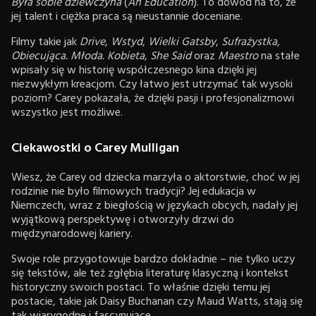
Była sobie dziewczyna
(
An Education
). To dowód na to, że
jej talent i ciężka praca są nieustannie doceniane.
Filmy takie jak
Drive
,
Wstyd
,
Wielki Gatsby
,
Sufrażystka
,
Obiecująca. Młoda. Kobieta
,
She Said
oraz
Maestro
na stałe
wpisały się w historię współczesnego kina dzięki jej
niezwykłym kreacjom. Czy łatwo jest utrzymać tak wysoki
poziom? Carey pokazała, że dzięki pasji i profesjonalizmowi
wszystko jest możliwe.
Ciekawostki o Carey Mulligan
Wiesz, że Carey od dziecka marzyła o aktorstwie, choć w jej
rodzinie nie było filmowych tradycji? Jej edukacja w
Niemczech, wraz z biegłością w językach obcych, nadały jej
wyjątkową perspektywę i otworzyły drzwi do
międzynarodowej kariery.
Swoje role przygotowuje bardzo dokładnie – nie tylko uczy
się tekstów, ale też zgłębia literaturę klasyczną i kontekst
historyczny swoich postaci. To właśnie dzięki temu jej
postacie, takie jak Daisy Buchanan czy Maud Watts, stają się
tak wiarygodne i fascynujące.