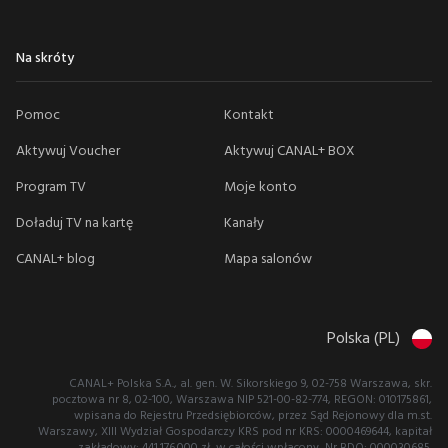
Na skróty
Pomoc
Kontakt
Aktywuj Voucher
Aktywuj CANAL+ BOX
Program TV
Moje konto
Doładuj TV na kartę
Kanały
CANAL+ blog
Mapa salonów
Polska (PL)
CANAL+ Polska S.A., al. gen. W. Sikorskiego 9, 02-758 Warszawa, skr.
pocztowa nr 8, 02-100, Warszawa NIP 521-00-82-774, REGON: 010175861,
wpisana do Rejestru Przedsiębiorców, przez Sąd Rejonowy dla m.st.
Warszawy, XIII Wydział Gospodarczy KRS pod nr KRS: 0000469644, kapitał
zakładowy: 441.176.000 zł, w całości wpłacony, Nr BDO: 000030685.