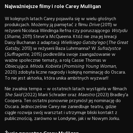
Najważniejsze filmy i role Carey Mulligan
W kolejnych latach Carey pojawiła się w wielu głośnych
produkcjach. Możemy ją pamiętać z filmu
Drive
(2011) w
reżyserii Nicolasa Windinga Refna czy poruszającego
Wstydu
(
Shame
, 2011) Steve’a McQueena. Któż nie zna jej kreacji
Daisy Buchanan z adaptacji
Wielkiego Gatsby’ego
(
The Great
Gatsby
, 2013) w reżyserii Baza Luhrmanna? W
Sufrażystce
(
Suffragette
, 2015) podkreśliła swoje zaangażowanie w
ważne społecznie tematy, a rolą Cassie Thomas w
Obiecująca. Młoda. Kobieta
(
Promising Young Woman
,
2020) zdobyła liczne nagrody i kolejną nominację do Oscara.
To nie jest aktorka, która unika ambitnych wyzwań!
Nie zwalnia tempa – w ostatnich latach wystąpiła w filmach
She Said
(2022) Marii Schrader oraz
Maestro
(2023) Bradley’a
Coopera. Ten ostatni ponownie przyniósł jej nominację do
Oscara. Jednocześnie Carey nie zaniedbuje teatru, gdzie
ciągle rozwija swój warsztat i utrzymuje bliski kontakt z
publicznością, zarówno w Londynie, jak i w Nowym Jorku.