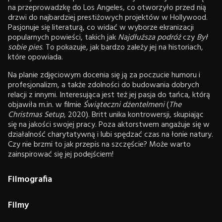
na przeprowadzkę do Los Angeles, co otworzyło przed nią
drzwi do najbardziej prestiżowych projektów w Hollywood.
Pasjonuje się literaturą, co widać w wyborze ekranizacji
popularnych powieści, takich jak
Najdłuższa podróż
czy
Był
sobie pies
. To pokazuje, jak bardzo zależy jej na historiach,
które opowiada.
Na planie zdjęciowym docenia się ją za poczucie humoru i
profesjonalizm, a także zdolności do budowania dobrych
relacji z innymi. Interesująca jest też jej pasja do tańca, którą
objawiła m.in. w filmie
Świąteczni dżentelmeni
(
The
Christmas Setup
, 2020). Britt unika kontrowersji, skupiając
się na jakości swojej pracy. Poza aktorstwem angażuje się w
działalność charytatywną i lubi spędzać czas na łonie natury.
Czy nie brzmi to jak przepis na szczęście? Może warto
zainspirować się jej podejściem!
Filmografia
Filmy