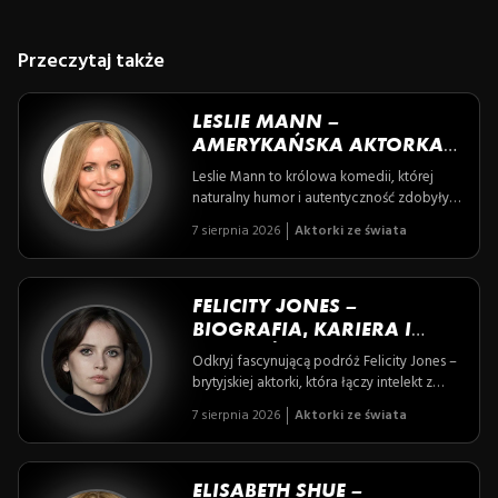
Przeczytaj także
LESLIE MANN –
AMERYKAŃSKA AKTORKA
KOMEDIOWA
Leslie Mann to królowa komedii, której
naturalny humor i autentyczność zdobyły
serca widzów na całym świecie – od
7 sierpnia 2026
Aktorki ze świata
przebojowych ról u boku Jima Carreya po
kultowe filmy Judda Apatowa. Poznaj
historię aktorki, która łączy życie rodzinne
z błyskotliwą karierą, przeplatając
FELICITY JONES –
improwizację i ciepło w każdej chwili
BIOGRAFIA, KARIERA I
swojej zawodowej przygody.
NAJWAŻNIEJSZE ROLE
Odkryj fascynującą podróż Felicity Jones –
AKTORKI
brytyjskiej aktorki, która łączy intelekt z
talentem, zdobywając serca widzów
7 sierpnia 2026
Aktorki ze świata
rolami od dramatów biograficznych po
kultowe sci-fi. Poznaj historię kobiety, dla
której każda rola to nowe wyzwanie, a
życie artystyczne splata się z pasją i
ELISABETH SHUE –