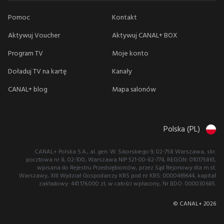
Pomoc
Kontakt
Aktywuj Voucher
Aktywuj CANAL+ BOX
Program TV
Moje konto
Doładuj TV na kartę
Kanały
CANAL+ blog
Mapa salonów
Polska (PL)
CANAL+ Polska S.A., al. gen. W. Sikorskiego 9, 02-758 Warszawa, skr.
pocztowa nr 8, 02-100, Warszawa NIP 521-00-82-774, REGON: 010175861,
wpisana do Rejestru Przedsiębiorców, przez Sąd Rejonowy dla m.st.
Warszawy, XIII Wydział Gospodarczy KRS pod nr KRS: 0000469644, kapitał
zakładowy: 441.176.000 zł, w całości wpłacony, Nr BDO: 000030685.
© CANAL+
2026