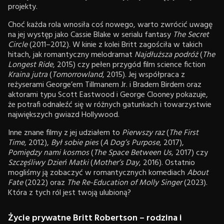
projekty.
Choć każda rola wnosiła coś nowego, warto zwrócić uwagę
na jej występ jako Cassie Blake w serialu fantasy
The Secret
Circle
(2011–2012). W kinie z kolei Britt zagościła w takich
hitach, jak romantyczny melodramat
Najdłuższa podróż
(
The
Longest Ride
, 2015) czy pełen przygód film science fiction
Kraina jutra
(
Tomorrowland
, 2015). Jej współpraca z
reżyserami George’em Tillmanem Jr. i Bradem Birdem oraz
aktorami typu Scott Eastwood i George Clooney pokazuje,
że potrafi odnaleźć się w różnych gatunkach i towarzystwie
największych gwiazd Hollywood.
Inne znane filmy z jej udziałem to
Pierwszy raz
(
The First
Time
, 2012),
Był sobie pies
(
A Dog’s Purpose
, 2017),
Pomiędzy nami kosmos
(
The Space Between Us
, 2017) czy
Szczęśliwy Dzień Matki
(
Mother’s Day
, 2016). Ostatnio
mogliśmy ją zobaczyć w romantycznych komediach
About
Fate
(2022) oraz
The Re-Education of Molly Singer
(2023).
Która z tych ról jest twoją ulubioną?
Życie prywatne Britt Robertson – rodzina i