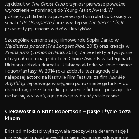
Jej debiut w
The Ghost Club
przyniósł pierwsze poważne
wyróżnienie – nominację do Young Artist Award. W
późniejszych latach to przede wszystkim rola Lux Cassidy w
serialu
Life Unexpected
oraz występ w
The Secret Circle
przyniosły jej uznanie widzów i krytyków.
Szczególnie cenione są jej filmowe role Sophii Danko w
Najdłuższa podróż
(
The Longest Ride
, 2015) oraz kreacja w
Kraina jutra
(
Tomorrowland
, 2015). Za te efekty artystyczne
otrzymała nominacje do Teen Choice Awards w kategoriach
Ulubiona aktorka dramatu i Ulubiona aktorka w filmie science-
fiction/fantasy. W 2014 roku zdobyła też nagrodę dla
najlepszej aktorki na Nashville Film Festival za film
Ask Me
Anything
. Jej odwaga w sięganiu po rozmaite gatunki – od
dramatów, przez komedie, po science fiction – pokazuje, że
nie boi się wyzwań, a jej pozycja w branży stale rośnie.
Ciekawostki o Britt Robertson – pasje i życie poza
kinem
Britt od młodości wykazywała rzeczywistą determinację i
profesjonalizm. Już przed 18. rokiem życia zdecydowała się