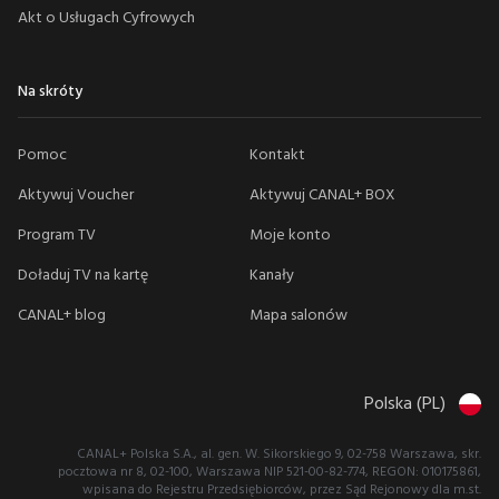
Akt o Usługach Cyfrowych
Na skróty
Pomoc
Kontakt
Aktywuj Voucher
Aktywuj CANAL+ BOX
Program TV
Moje konto
Doładuj TV na kartę
Kanały
CANAL+ blog
Mapa salonów
Polska (PL)
CANAL+ Polska S.A., al. gen. W. Sikorskiego 9, 02-758 Warszawa, skr.
pocztowa nr 8, 02-100, Warszawa NIP 521-00-82-774, REGON: 010175861,
wpisana do Rejestru Przedsiębiorców, przez Sąd Rejonowy dla m.st.