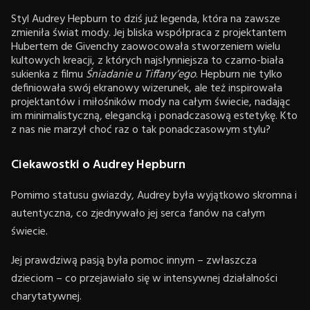
Styl Audrey Hepburn to dziś już legenda, która na zawsze
zmieniła świat mody. Jej bliska współpraca z projektantem
Hubertem de Givenchy zaowocowała stworzeniem wielu
kultowych kreacji, z których najsłynniejsza to czarno-biała
sukienka z filmu
Śniadanie u Tiffany’ego
. Hepburn nie tylko
definiowała swój ekranowy wizerunek, ale też inspirowała
projektantów i miłośników mody na całym świecie, nadając
im minimalistyczną, elegancką i ponadczasową estetykę. Kto
z nas nie marzył choć raz o tak ponadczasowym stylu?
Ciekawostki o Audrey Hepburn
Pomimo statusu gwiazdy, Audrey była wyjątkowo skromna i
autentyczna, co zjednywało jej serca fanów na całym
świecie.
Jej prawdziwą pasją była pomoc innym – zwłaszcza
dzieciom – co przejawiało się w intensywnej działalności
charytatywnej.