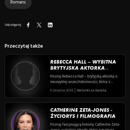
Romans
Udostępnij
Przeczytaj także
REBECCA HALL – WYBITNA
BRYTYJSKA AKTORKA
FILMU I TEATRU
Poznaj Rebecca Hall – brytyjską aktorkę o
niezwykłej wszechstronności, która z
równą pasją zdobywa serca widzów na
9 sierpnia 2026
Aktorki ze świata
scenie teatralnej i wielkim ekranie,
nieustannie balansując między sztuką a
zaangażowaniem społecznym. Jej historia
to opowieść o talencie odziedziczonym
CATHERINE ZETA-JONES -
po artystycznej rodzinie, silnym
ŻYCIORYS I FILMOGRAFIA
charakterze i wyborach, które definiują ją
Poznaj fascynującą historię Catherine Zeta-
jako niezwykłą osobowość show-biznesu.