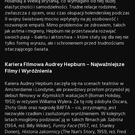
Holandią a Wielką Brytanią, co wymagało od niej dużej
elastyczności i samodzielności. Trudne relacje rodzinne,
zwłaszcza z ojcem, oraz czas okupacji holenderskiej podczas
II wojny światowej mocno wpłynęły na jej osobowość i
rozwinięcie empatii. Mimo problemów ze zdrowiem, takich
jak astma i migreny, Hepburn nie przestawała rozwijać
swoich pasji – baletu i aktorstwa – które stały się dla niej nie
tylko formą wyrazu, ale i schronieniem przed trudnościami
otaczającego świata.
Kariera Filmowa Audrey Hepburn – Najważniejsze
Filmy i Wyróżnienia
Kariera Audrey Hepburn zaczęła się na scenach teatrów w
Amsterdamie i Londynie, ale prawdziwy przełom przyniósł jej
debiut filmowy w
Rzymskich wakacjach
(Roman Holiday,
1953) w reżyserii Williama Wylera. Za tę rolę zdobyła Oscara,
Złoty Glob oraz nagrodę BAFTA – co, przyznajmy, jest
niezwykle rzadkim i zasłużonym wyróżnieniem. W kolejnych
latach mogliśmy podziwiać ją w takich filmach jak
Sabrina
(1954, reż. Billy Wilder),
Funny Face
(1957, reż. Stanley
Donen),
Historia zakonnicy
(The Nun's Story, 1959, reż. Fred