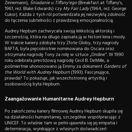
Zinnemann),
Śniadanie u Tiffany’ego
(Breakfast at Tiffany’s,
1961, reż. Blake Edwards) czy
My Fair Lady
(1964, reż. George
Cukor). Każda z tych ról potwierdzała jej niezwykłą zdolność
do łączenia subtelności z prawdziwą emocjonalnością.
Audrey Hepburn zachwycała swoją lekkością aktorską i
szczerością, która na długo zapisała ją w historii kina i mody.
W trakcie kariery zdobyła trzy Złote Globy, trzy nagrody
BAFTA, była pięciokrotnie nominowana do Oscara oraz
otrzymała nagrodę Tony za rolę w sztuce „Ondine”. W 1990
roku odebrała prestiżową nagrodę Cecil B. DeMille, a
pośmiertnie uhonorowano ją Emmy za dokument
Gardens of
the World with Audrey Hepburn
(1993). Fascynujące,
prawda? To pokazuje, jak wszechstronną artystką i
osobowością była Hepburn.
Zaangażowanie Humanitarne Audrey Hepburn
Po zakończeniu kariery filmowej Audrey Hepburn skupiła się
na działalności humanitarnej, szczególnie współpracując z
UNICEF. To właśnie tam w pełni ujawniła się jej empatia i
determinacja, wynikające z własnych doświadczeń