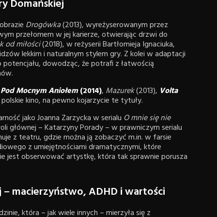
dry Domańskiej
 obrazie
Drogówka
(2013), wyreżyserowanym przez
wym przełomem w jej karierze, otwierając drzwi do
k od miłości
(2018), w reżyserii Bartłomieja Ignaciuka,
zów lekkim i naturalnym stylem gry. Z kolei w adaptacji
o potencjału, dowodząc, że potrafi z łatwością
nów.
:
Pod Mocnym Aniołem
(2014)
,
Mazurek
(2013),
Volta
e polskie kino, na pewno kojarzycie te tytuły.
rność jako Joanna Zarzycka w serialu
O mnie się nie
roli głównej – Katarzyny Porady – w prawniczym serialu
je z teatru, gdzie można ją zobaczyć m.in. w farsie
diowego z umiejętnościami dramatycznymi, które
nie jest obserwować artystkę, która tak sprawnie porusza
 – macierzyństwo, ADHD i wartości
inie, która – jak wiele innych – mierzyła się z