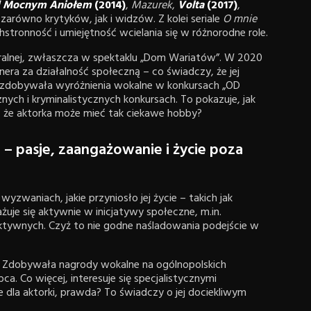
 Mocnym Aniołem
(2014)
,
Mazurek
,
Volta
(2017)
,
zarówno krytyków, jak i widzów. Z kolei seriale
O mnie
hstronność i umiejętność wcielania się w różnorodne role.
atralnej, zwłaszcza w spektaklu „Dom Wariatów”. W 2020
nera za działalność społeczną – co świadczy, że jej
zdobywała wyróżnienia wokalne w konkursach „OD
ch i kryminalistycznych konkursach. To pokazuje, jak
, że aktorka może mieć tak ciekawe hobby?
– pasje, zaangażowanie i życie poza
yzwaniach, jakie przyniosło jej życie – takich jak
uje się aktywnie w inicjatywy społeczne, m.in.
oaktywnych. Czyż to nie godne naśladowania podejście w
. Zdobywała nagrody wokalne na ogólnopolskich
ca. Co więcej, interesuje się specjalistycznymi
 dla aktorki, prawda? To świadczy o jej dociekliwym