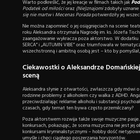
Warto podkreślić, że jej kreacje w filmach takich jak
Pod
Podatek od miłości
oraz
(Nie)znajomi
zdobyły uznanie 
się nie martw
i
Mecenas Porada
potwierdziły jej wszec
Nie można zapomnieć o jej osiągnięciach na scenie te
roku Aleksandra otrzymała Nagrodę im. ks. Józefa Tisch
zaangażowanie wykracza poza aktorstwo. W dodatku 
SERCA” i „AUTUMN VIBE” oraz triumfowała w tematyczny
wszechstronną i ambitną osobą jest – kto by pomyślał
Ciekawostki o Aleksandrze Domańskiej 
sceną
Aleksandra słynie z otwartości, zwłaszcza gdy mówi o w
rodzinne problemy z alkoholem czy walka z ADHD. Angaż
przeciwdziałając reklamie alkoholu i substancji psych
czasach, gdy temat ten bywa często przemilczany?
Poza aktorstwem rozwija także swoje muzyczne pasje
konkursach, pokazując, że scena muzyczna nie jest jej ob
konkursami kryminalistycznymi – hobby dość nietypowe
umyśle i chęci ciągłego poszerzania horyzontów.