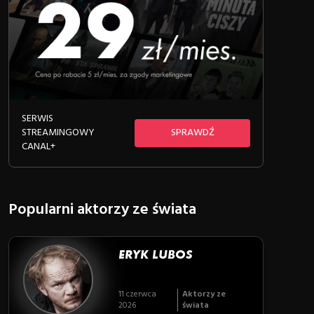
SERWIS
STREAMINGOWY
SPRAWDŹ
CANAL+
Popularni aktorzy ze świata
ERYK LUBOS
11 czerwca
Aktorzy ze
2026
świata