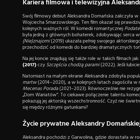
Kariera filmowa i telewizyjna Aleksan
Swój filmowy debiut Aleksandra Domańska zaliczyła w
Wojciecha Smarzowskiego. Ten film okazał się prawdzi
kolejnych ważnych ról. W komedii romantycznej
Podate
była jedną z głównych bohaterek, zdobywając serca wid
(Nie)znajomi
(2019) ukazała pełnię swojego aktorskieg
przechodzić od komedii do bardziej dramatycznych to
Na jej koncie znajdują się także role w takich filmach jak
(2017)
czy
Szczęścia chodzą parami
(2022). Jeśli lubici
Natomiast na małym ekranie Aleksandra zdobyła popula
martw
(2014–2020), a w kolejnych latach zagościła w 
Mecenas Porada
(2021–2023). Równocześnie nie rezygnu
„Dom Wariatów”. To ciekawe połączenie talentu kome
pokazują jej aktorską wszechstronność. Czyż nie świet
się między różnymi gatunkami?
Życie prywatne Aleksandry Domańskiej
Aleksandra pochodzi z Garwolina, gdzie dorastała w rodz