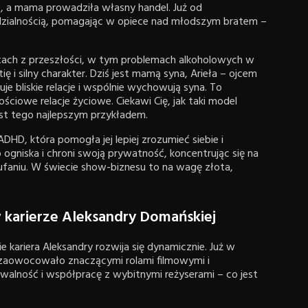
ą, a mama prowadziła własny handel. Już od
dzialnością, pomagając w opiece nad młodszym bratem –
tach z przeszłości, w tym problemach alkoholowych w
 i silny charakter. Dziś jest mamą syna, Arieła – ojcem
muje bliskie relacje i wspólnie wychowują syna. To
iowe relacje życiowe. Ciekawi Cię, jak taki model
st tego najlepszym przykładem.
 ADHD, która pomogła jej lepiej zrozumieć siebie i
gniska i chroni swoją prywatność, koncentrując się na
aufaniu. W świecie show-biznesu to na wagę złota,
 karierze Aleksandry Domańskiej
kariera Aleksandry rozwija się dynamicznie. Już w
 zaowocowało znaczącymi rolami filmowymi i
walność i współpracę z wybitnymi reżyserami – co jest