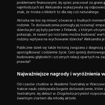
problemami finansowymi. Jej ojciec pracował za granic
najmłodszych lat Aleksandra wykazywała się odpowie
znak, że troska o bliskich to dla niej coś naturalnego.
Aktorka nie boi się mówić otwarcie o trudnych momen
rodzinie. Te doświadczenia pomogły jej rozwinąć empatię
dziecka jest jej były partner z Finlandii, z którym utrzy
pokazuje, że nawet po rozstaniu można budować wartośc
rodziny wpływa na wychowanie dziecka? Aleksandra je
Publicznie dzieli się także historią związana z diagnozą
uporządkować codzienne życie. Ceni spokój domowego o
budowaniu głębokich i szczerych relacji opartych na z
prawda?
Najważniejsze nagrody i wyróżnienia w
Od czasów studiów w Akademii Teatralnej w Warszawie 
trakcie nauki zdobywała bogate doświadczenie, które
teatralnymi. Jej debiut w
Drogówka
przyniósł rozpozna
świetnym startem dla młodej aktorki.